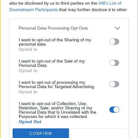
L’Ajuntament de Tortosa amplia el
also be disclosed by us to third parties on the
IAB’s List of
termini de les obres de l’aparcament
Downstream Participants
that may further disclose it to other
dels terrenys de Renfe per les altes
third parties.
temperatures
7 d'agost de 2026
Personal Data Processing Opt Outs
Amposta recupera les Cases del Castell
I want to opt-out of the Sharing of my
i culmina un projecte estratègic que
personal data.
Opted In
vincula patrimoni, turisme i
gastronomia
I want to opt-out of the Sale of my
6 d'agost de 2026
Personal Data.
Opted In
Els vestits de paper guanyen força
enguany amb més modistes i gairebé
I want to opt-out of processing my
Personal Data for Targeted Advertising.
40 peces a concurs
Opted In
31 de juliol de 2026
I want to opt-out of Collection, Use,
Retention, Sale, and/or Sharing of my
Carrega més
Personal Data that Is Unrelated with the
Purposes for which it was collected.
Opted Out
CONFIRM