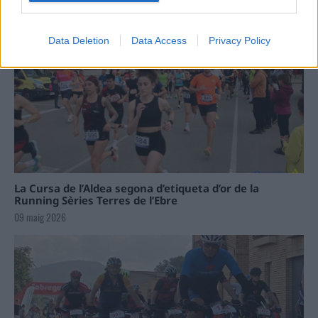
Data Deletion
Data Access
Privacy Policy
La Cursa de l’Aldea segona d’etiqueta d’or de la
Running Sèries Terres de l’Ebre
09 maig 2026