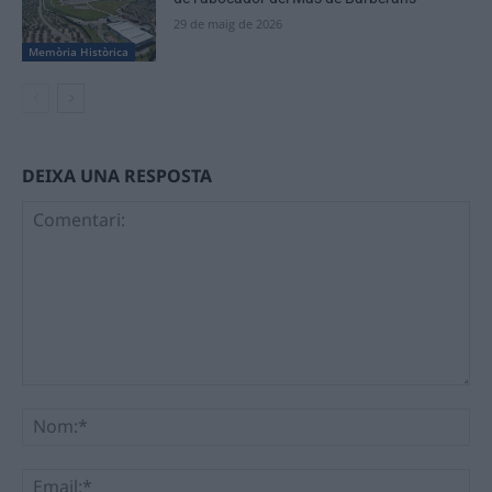
29 de maig de 2026
Memòria Històrica
DEIXA UNA RESPOSTA
Comentari:
No
Ema