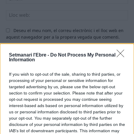
Llo
we
Deseu el meu nom, el correu electrònic i el lloc web en
aquest navegador per a la propera vegada que comenti.
Setmanari l'Ebre -
Do Not Process My Personal
Information
If you wish to opt-out of the sale, sharing to third parties, or
processing of your personal or sensitive information for
ÚLTIMES NOTÍCIES
targeted advertising by us, please use the below opt-out
section to confirm your selection. Please note that after your
L’Observatori de l’Ebre lidera de nou la
opt-out request is processed you may continue seeing
recerca sobre l’astre rei en el segon
interest-based ads based on personal information utilized by
eclipsi solar total de la seva història
us or personal information disclosed to third parties prior to
7 d'agost de 2026
your opt-out. You may separately opt-out of the further
disclosure of your personal information by third parties on the
IAB’s list of downstream participants. This information may