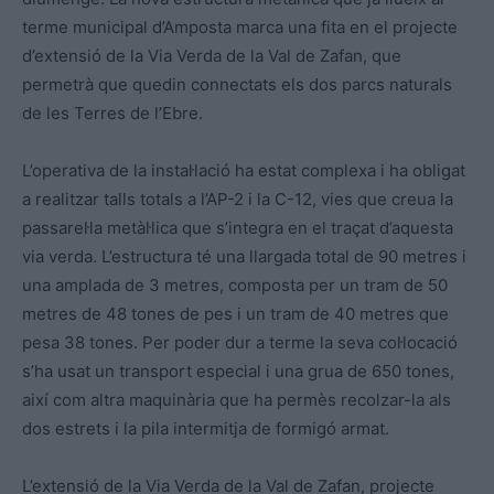
terme municipal d’Amposta marca una fita en el projecte
d’extensió de la Via Verda de la Val de Zafan, que
permetrà que quedin connectats els dos parcs naturals
de les Terres de l’Ebre.
L’operativa de la instal·lació ha estat complexa i ha obligat
a realitzar talls totals a l’AP-2 i la C-12, vies que creua la
passarel·la metàl·lica que s’integra en el traçat d’aquesta
via verda. L’estructura té una llargada total de 90 metres i
una amplada de 3 metres, composta per un tram de 50
metres de 48 tones de pes i un tram de 40 metres que
pesa 38 tones. Per poder dur a terme la seva col·locació
s’ha usat un transport especial i una grua de 650 tones,
així com altra maquinària que ha permès recolzar-la als
dos estrets i la pila intermitja de formigó armat.
L’extensió de la Via Verda de la Val de Zafan, projecte