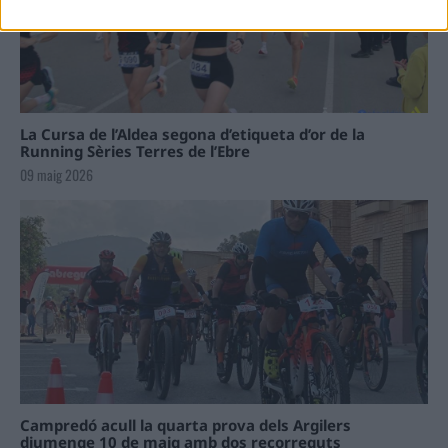
La Cursa de l’Aldea segona d’etiqueta d’or de la
Running Sèries Terres de l’Ebre
09 maig 2026
Campredó acull la quarta prova dels Argilers
diumenge 10 de maig amb dos recorreguts