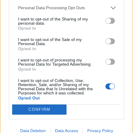
Amposta viurà unes festes amb més
de 200 actes i l’expectació per l’eclipsi
Personal Data Processing Opt Outs
31 de juliol de 2026
I want to opt-out of the Sharing of my
personal data.
Opted In
Només 3 de cada 10 turistes visiten la
I want to opt-out of the Sale of my
regió de l’Ebre durant juliol i agost
Personal Data.
31 de juliol de 2026
Opted In
I want to opt-out of processing my
Personal Data for Targeted Advertising.
Carrega més
Opted In
I want to opt-out of Collection, Use,
Retention, Sale, and/or Sharing of my
Personal Data that Is Unrelated with the
Purposes for which it was collected.
Opted Out
CONFIRM
Data Deletion
Data Access
Privacy Policy