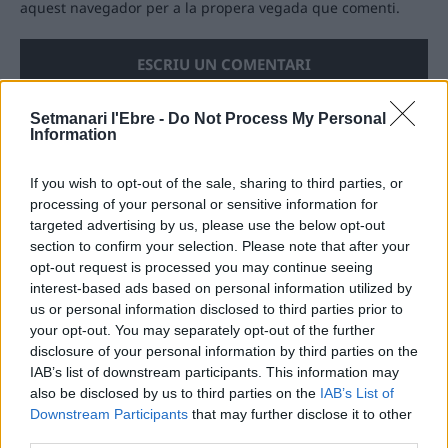
aquest navegador per a la propera vegada que comenti.
Setmanari l'Ebre -
Do Not Process My Personal
Information
ÚLTIMES NOTÍCIES
If you wish to opt-out of the sale, sharing to third parties, or
processing of your personal or sensitive information for
Blaumut lidera el cartell musical de les
targeted advertising by us, please use the below opt-out
Festes
section to confirm your selection. Please note that after your
31 de juliol de 2026
opt-out request is processed you may continue seeing
interest-based ads based on personal information utilized by
us or personal information disclosed to third parties prior to
your opt-out. You may separately opt-out of the further
Caçadors de subvencions
disclosure of your personal information by third parties on the
30 de juliol de 2026
IAB’s list of downstream participants. This information may
also be disclosed by us to third parties on the
IAB’s List of
Downstream Participants
that may further disclose it to other
third parties.