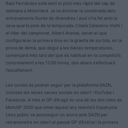
Raül Fernández està sent el pilot més ràpid del cap de
setmana a Motorland. Ja va dominar la combinada dels
entrenaments lliures de divendres i avui s’ha fet amb la
seva quarta pole de la temporada. L’italià Celestino Vietti i
el líder del campionat, Albert Arenas, seran el que
configuraran la primera línia en la graella de sortida, en la
prova de demà, que degut a les baixes temperatures,
començarà més tard del que és habitual en la competició,
concretament a les 12:00 hores, dos abans s’efectuarà
l’escalfament.
Les curses és podran seguir per la plataforma DAZN,
incloses les seves xarxes socials en obert -YouTube i
Facebook. A més el GP d’Aragó és una de les dos cites de
MotoGP 2020 que emet aquest any televisió Espanyola.
L’ens públic va aconseguir un acord amb DAZN per
retransmetre en obert el passat GP d’Estiria i la primera