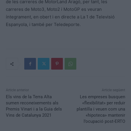
de les carreres de MotorLand Aragó, per tant, les
carreres de Moto3, Moto2 i MotoGP es veuran
íntegrament, en obert i en directe a La 1 de Televisió
Espanyola, i també per Teledeporte.
Article anterior
Article següent
Els vins de la Terra Alta
Les empreses busquen
sumen reconeixements als
«flexibilitat» per reduir
Premis Vinari i a la Guia dels
plantilla i veuen com una
Vins de Catalunya 2021
«hipoteca» mantenir
l’ocupació post-ERTO