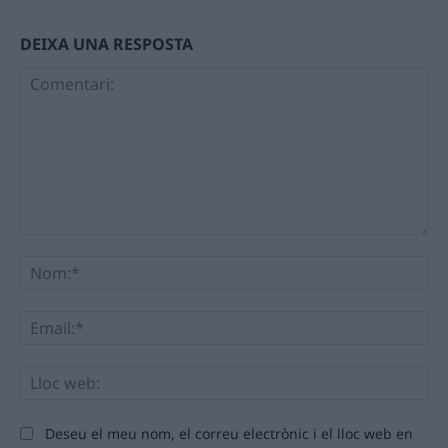
DEIXA UNA RESPOSTA
Comentari:
No
Ema
Llo
we
Deseu el meu nom, el correu electrònic i el lloc web en