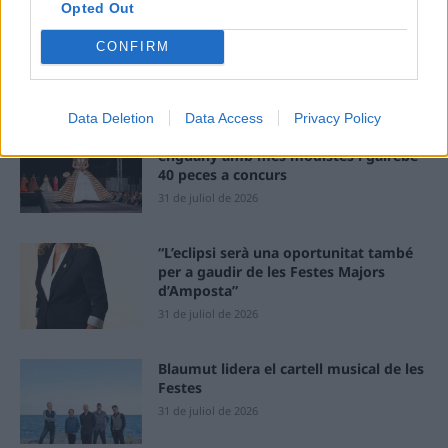
Opted Out
Amposta recupera les Cases del Castell
i culmina un projecte estratègic que
CONFIRM
vincula patrimoni, turisme i
gastronomia
6 d'agost de 2026
Data Deletion
Data Access
Privacy Policy
Els vestits de paper guanyen força
enguany amb més modistes i gairebé
40 peces a concurs
31 de juliol de 2026
“L’eclipsi serà una oportunitat també
per a gaudir de les Festes Majors
d’Amposta”
31 de juliol de 2026
Blaumut lidera el cartell musical de les
Festes
31 de juliol de 2026