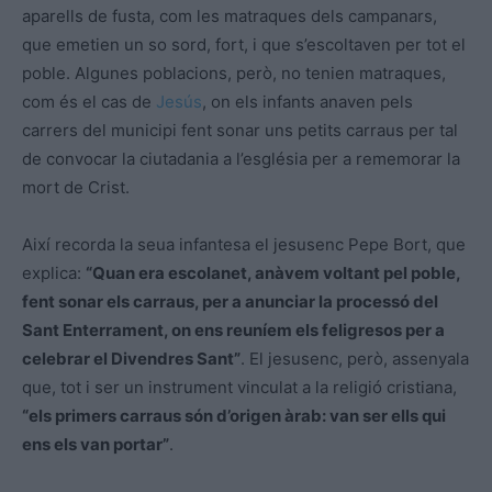
aparells de fusta, com les matraques dels campanars,
que emetien un so sord, fort, i que s’escoltaven per tot el
poble. Algunes poblacions, però, no tenien matraques,
com és el cas de
Jesús
, on els infants anaven pels
carrers del municipi fent sonar uns petits carraus per tal
de convocar la ciutadania a l’església per a rememorar la
mort de Crist.
Així recorda la seua infantesa el jesusenc Pepe Bort, que
explica:
“Quan era escolanet, anàvem voltant pel poble,
fent sonar els carraus, per a anunciar la processó del
Sant Enterrament, on ens reuníem els feligresos per a
celebrar el Divendres Sant”
. El jesusenc, però, assenyala
que, tot i ser un instrument vinculat a la religió cristiana,
“els primers carraus són d’origen àrab: van ser ells qui
ens els van portar”
.