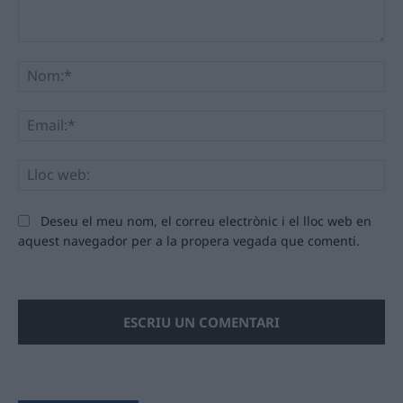
Comentari:
No
Ema
Llo
we
Deseu el meu nom, el correu electrònic i el lloc web en
aquest navegador per a la propera vegada que comenti.