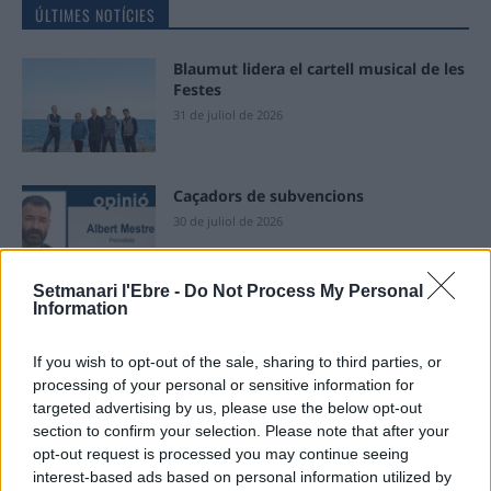
ÚLTIMES NOTÍCIES
Blaumut lidera el cartell musical de les
Festes
31 de juliol de 2026
Caçadors de subvencions
30 de juliol de 2026
Setmanari l'Ebre -
Do Not Process My Personal
Information
Amposta viurà unes festes amb més
de 200 actes i l’expectació per l’eclipsi
If you wish to opt-out of the sale, sharing to third parties, or
31 de juliol de 2026
processing of your personal or sensitive information for
targeted advertising by us, please use the below opt-out
section to confirm your selection. Please note that after your
Només 3 de cada 10 turistes visiten la
opt-out request is processed you may continue seeing
regió de l’Ebre durant juliol i agost
interest-based ads based on personal information utilized by