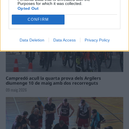
Purposes for which it was collected.
09 maig 2026
Opted Out
CONFIRM
Data Deletion
Data Access
Privacy Policy
Campredó acull la quarta prova dels Argilers
diumenge 10 de maig amb dos recorreguts
09 maig 2026