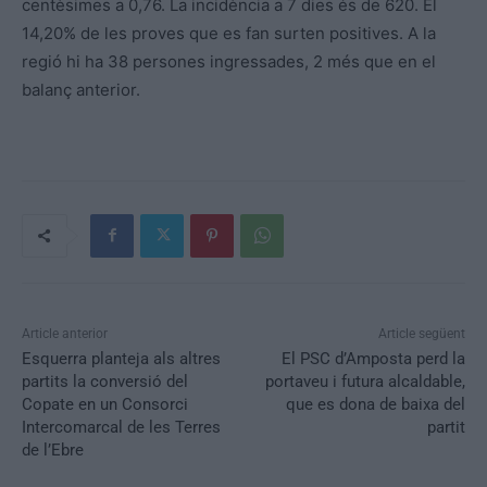
centèsimes a 0,76. La incidència a 7 dies és de 620. El
14,20% de les proves que es fan surten positives. A la
regió hi ha 38 persones ingressades, 2 més que en el
balanç anterior.
Article anterior
Article següent
Esquerra planteja als altres
El PSC d’Amposta perd la
partits la conversió del
portaveu i futura alcaldable,
Copate en un Consorci
que es dona de baixa del
Intercomarcal de les Terres
partit
de l’Ebre