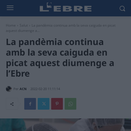
Home
Salut
La pandèmia continua amb la seva caiguda en picat
aquest diumenge a...
La pandèmia continua
amb la seva caiguda en
picat aquest diumenge a
l’Ebre
Per
ACN
2022-02-20 11:11:14