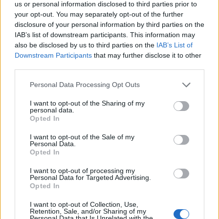
31 de juliol de 2026
us or personal information disclosed to third parties prior to
your opt-out. You may separately opt-out of the further
disclosure of your personal information by third parties on the
IAB’s list of downstream participants. This information may
Carrega més
also be disclosed by us to third parties on the
IAB’s List of
Downstream Participants
that may further disclose it to other
third parties.
Personal Data Processing Opt Outs
I want to opt-out of the Sharing of my
personal data.
Opted In
I want to opt-out of the Sale of my
Personal Data.
Opted In
I want to opt-out of processing my
Personal Data for Targeted Advertising.
Opted In
I want to opt-out of Collection, Use,
La Cursa de l’Aldea segona d’etiqueta d’or de la
Retention, Sale, and/or Sharing of my
Running Sèries Terres de l’Ebre
Personal Data that Is Unrelated with the