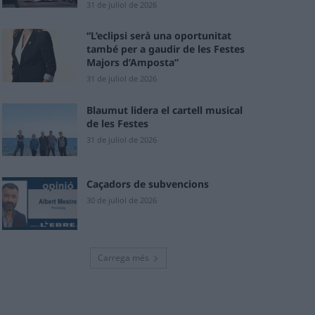
31 de juliol de 2026
“L’eclipsi serà una oportunitat
també per a gaudir de les Festes
Majors d’Amposta”
31 de juliol de 2026
Blaumut lidera el cartell musical
de les Festes
31 de juliol de 2026
Caçadors de subvencions
30 de juliol de 2026
Carrega més