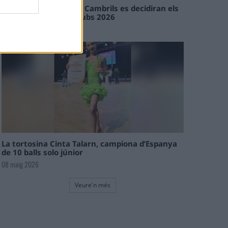
En les tirades de Flix i Cambrils es decidiran els
campions de l’Interclubs 2026
08 maig 2026
La tortosina Cinta Talarn, campiona d’Espanya
de 10 balls solo júnior
08 maig 2026
Veure'n més