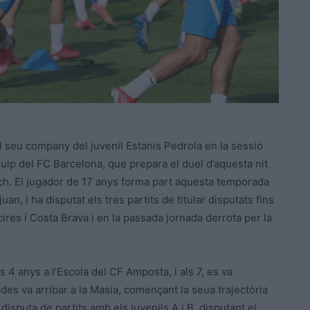
l seu company del juvenil Estanis Pedrola en la sessió
p del FC Barcelona, que prepara el duel d’aquesta nit
h. El jugador de 17 anys forma part aquesta temporada
an, i ha disputat els tres partits de titular disputats fins
ires i Costa Brava i en la passada jornada derrota per la
s 4 anys a l’Escola del CF Amposta, i als 7, es va
ades va arribar a la Masia, començant la seua trajectòria
disputa de partits amb els juvenils A i B, disputant el