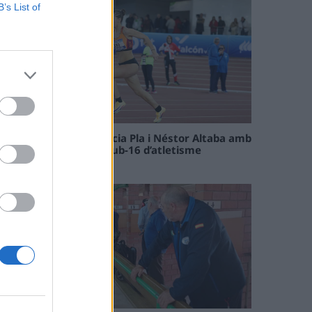
B’s List of
Paula Sintorres, Patrícia Pla i Néstor Altaba amb
la selecció catalana sub-16 d’atletisme
08 maig 2026