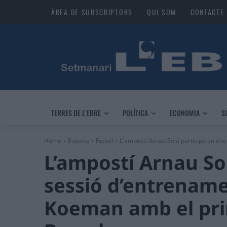
ÀREA DE SUBSCRIPTORS
QUI SOM
CONTACTE
TERRES DE L’EBRE
POLÍTICA
ECONOMIA
S
Home
Esports
Futbol
L'ampostí Arnau Solà participa en un
L’ampostí Arnau So
sessió d’entrenam
Koeman amb el pri