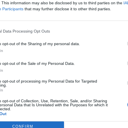
. This information may also be disclosed by us to third parties on the
IA
Participants
that may further disclose it to other third parties.
l Data Processing Opt Outs
o opt-out of the Sharing of my personal data.
In
o opt-out of the Sale of my Personal Data.
In
to opt-out of processing my Personal Data for Targeted
ing.
In
o opt-out of Collection, Use, Retention, Sale, and/or Sharing
ersonal Data that Is Unrelated with the Purposes for which it
lected.
Out
Futbol
ltebre inicia la
Finalitza amb èxit la 18a edició de
CONFIRM