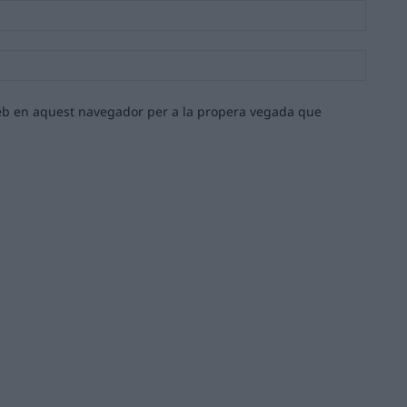
Email:*
Lloc
web:
 web en aquest navegador per a la propera vegada que