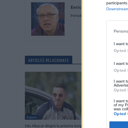
participants
Enric Alguero
Downstream 
Periodista
Persona
I want t
Opted 
ARTICLES RELACIONATS
I want t
Opted 
I want 
Advertis
Opted 
I want t
of my P
was col
Opted 
Esports
Futbol
Edu Albacar dirigirà la pròxima temporada
L’Ajuntament de De