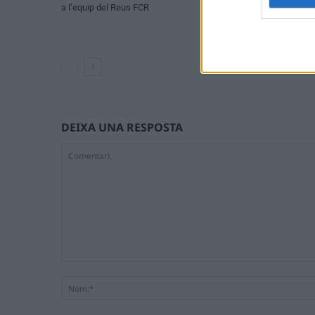
a l’equip del Reus FCR
substitució de la 
Nou i impulsa nov
instal·lacions esp
DEIXA UNA RESPOSTA
Comentari: