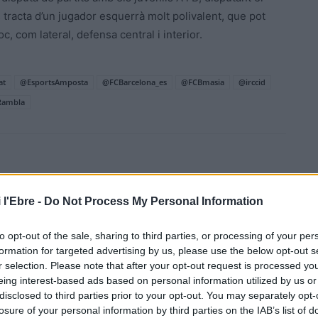
 tracta d’un jugador esquerrà molt polivalent, que pot
, com lateral, defensa central i interior.
at
@EsportsAmposta
@FCBarcelona_es
@FCBmasia
@irccid
ambla
 l'Ebre -
Do Not Process My Personal Information
to opt-out of the sale, sharing to third parties, or processing of your per
Article següent
formation for targeted advertising by us, please use the below opt-out s
Horta de Sant Joan acull les III Jornades d’oficis i
r selection. Please note that after your opt-out request is processed y
arquitectura tradicional als Ports
eing interest-based ads based on personal information utilized by us or
disclosed to third parties prior to your opt-out. You may separately opt-
losure of your personal information by third parties on the IAB’s list of