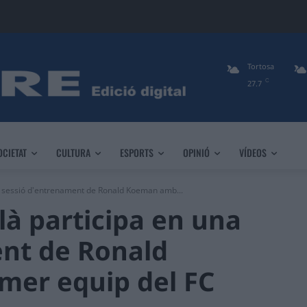
Tortosa
C
27.7
OCIETAT
CULTURA
ESPORTS
OPINIÓ
VÍDEOS
a sessió d'entrenament de Ronald Koeman amb...
là participa en una
ent de Ronald
mer equip del FC