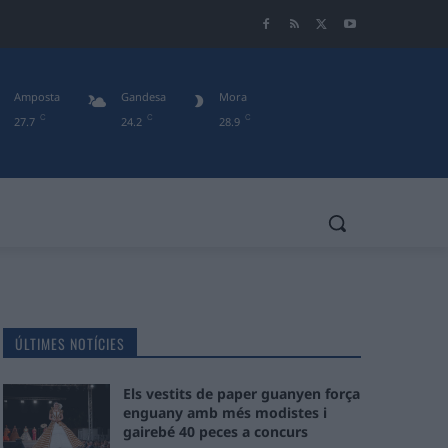
Amposta
Gandesa
Mora
C
C
C
27.7
24.2
28.9
ÚLTIMES NOTÍCIES
Els vestits de paper guanyen força
enguany amb més modistes i
gairebé 40 peces a concurs