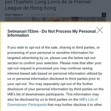
per l’Eastern Long Lions de la Premier
League de Hong Kong
Enric Alguero
-
21 de setembre de 2021
0
Setmanari l'Ebre -
Do Not Process My Personal
Information
If you wish to opt-out of the sale, sharing to third parties, or
processing of your personal or sensitive information for
targeted advertising by us, please use the below opt-out
section to confirm your selection. Please note that after your
Futbol
opt-out request is processed you may continue seeing
L’Amposta topa amb els pals i Auré i no
interest-based ads based on personal information utilized by
us or personal information disclosed to third parties prior to
passa de l’empat davant un bon Aldeana
your opt-out. You may separately opt-out of the further
Jesus Ferrando Toledo
-
20 de setembre de 2021
0
disclosure of your personal information by third parties on the
IAB’s list of downstream participants. This information may
also be disclosed by us to third parties on the
IAB’s List of
Downstream Participants
that may further disclose it to other
third parties.