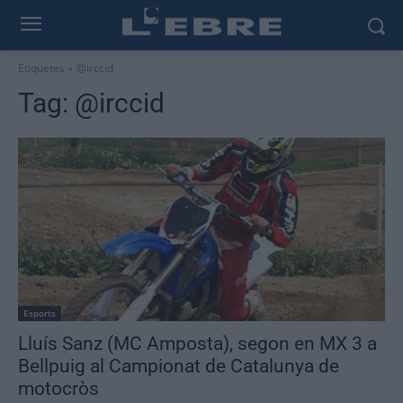
Etiquetes
@irccid
Tag:
@irccid
Esports
Lluís Sanz (MC Amposta), segon en MX 3 a
Bellpuig al Campionat de Catalunya de
motocròs