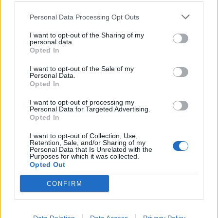
Personal Data Processing Opt Outs
I want to opt-out of the Sharing of my
personal data.
Opted In
Esports
El CN Amposta s’emporta cinc medalles del
I want to opt-out of the Sale of my
Personal Data.
Campionat de Catalunya de rem de mar a
Opted In
Tarragona
I want to opt-out of processing my
Enric Alguero
-
20 de setembre de 2021
0
Personal Data for Targeted Advertising.
Opted In
I want to opt-out of Collection, Use,
Retention, Sale, and/or Sharing of my
Personal Data that Is Unrelated with the
Purposes for which it was collected.
Opted Out
CONFIRM
Esports