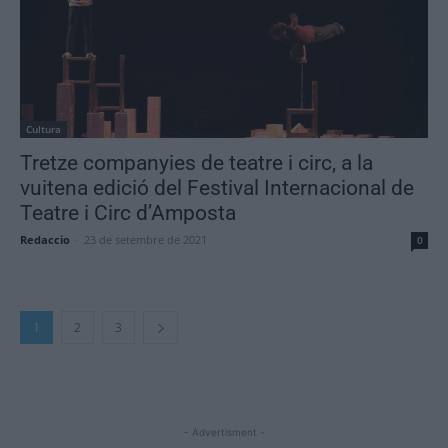
Cultura
Tretze companyies de teatre i circ, a la
vuitena edició del Festival Internacional de
Teatre i Circ d’Amposta
Redaccio
-
23 de setembre de 2021
0
1
2
3
- Advertisment -