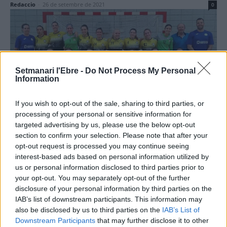
Redaccio
-
26 de setembre de 2021
0
Setmanari l'Ebre -
Do Not Process My Personal
Information
If you wish to opt-out of the sale, sharing to third parties, or
Esports
processing of your personal or sensitive information for
El CH Amposta Lagrama no passa de
targeted advertising by us, please use the below opt-out
section to confirm your selection. Please note that after your
l’empat en el primer partit davant la seua
opt-out request is processed you may continue seeing
afició amb el recent ascendit Levante
interest-based ads based on personal information utilized by
Enric Alguero
-
26 de setembre de 2021
0
us or personal information disclosed to third parties prior to
your opt-out. You may separately opt-out of the further
disclosure of your personal information by third parties on the
IAB’s list of downstream participants. This information may
also be disclosed by us to third parties on the
IAB’s List of
Downstream Participants
that may further disclose it to other