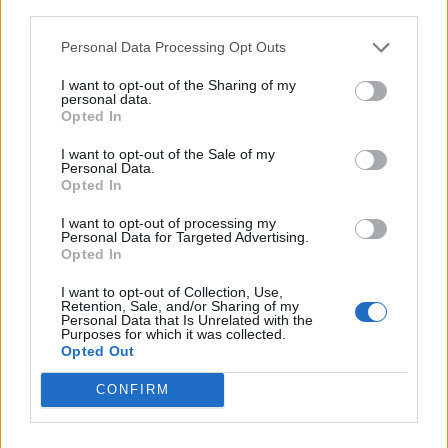
third parties.
Personal Data Processing Opt Outs
Esports
I want to opt-out of the Sharing of my
personal data.
Eva Cris Llobat (Montbike Amposta),
Opted In
campiona del circuit de curses per
I want to opt-out of the Sale of my
muntanya Missionsx3 2021 en la modalitat
Personal Data.
Opted In
Trail
Enric Alguero
-
25 de setembre de 2021
0
I want to opt-out of processing my
Personal Data for Targeted Advertising.
Opted In
I want to opt-out of Collection, Use,
Retention, Sale, and/or Sharing of my
Personal Data that Is Unrelated with the
Purposes for which it was collected.
Opted Out
CONFIRM
Arqueologia