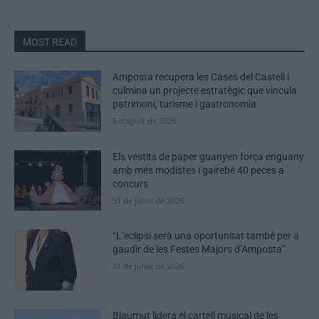
MOST READ
Amposta recupera les Cases del Castell i
culmina un projecte estratègic que vincula
patrimoni, turisme i gastronomia
6 d'agost de 2026
Els vestits de paper guanyen força enguany
amb més modistes i gairebé 40 peces a
concurs
31 de juliol de 2026
“L’eclipsi serà una oportunitat també per a
gaudir de les Festes Majors d’Amposta”
31 de juliol de 2026
Blaumut lidera el cartell musical de les