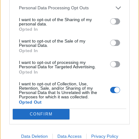
Festes
Personal Data Processing Opt Outs
31 de juliol de 2026
I want to opt-out of the Sharing of my
personal data.
Opted In
Caçadors de subvencions
I want to opt-out of the Sale of my
30 de juliol de 2026
Personal Data.
Opted In
I want to opt-out of processing my
Personal Data for Targeted Advertising.
Carrega més
Opted In
I want to opt-out of Collection, Use,
Retention, Sale, and/or Sharing of my
Personal Data that Is Unrelated with the
Purposes for which it was collected.
Opted Out
CONFIRM
Data Deletion
Data Access
Privacy Policy