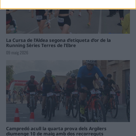
La Cursa de l’Aldea segona d’etiqueta d’or de la
Running Sèries Terres de l’Ebre
09 maig 2026
Campredó acull la quarta prova dels Argilers
diumenge 10 de maig amb dos recorreguts