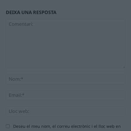
DEIXA UNA RESPOSTA
Comentari:
No
Ema
Llo
we
Deseu el meu nom, el correu electrònic i el lloc web en