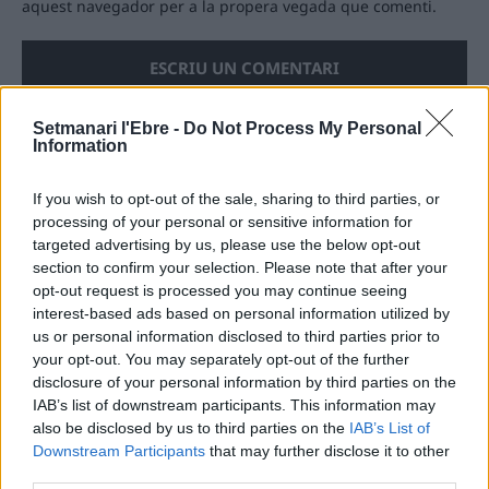
aquest navegador per a la propera vegada que comenti.
Setmanari l'Ebre -
Do Not Process My Personal
Information
ÚLTIMES NOTÍCIES
If you wish to opt-out of the sale, sharing to third parties, or
processing of your personal or sensitive information for
Els vestits de paper guanyen força
targeted advertising by us, please use the below opt-out
enguany amb més modistes i gairebé
section to confirm your selection. Please note that after your
40 peces a concurs
opt-out request is processed you may continue seeing
31 de juliol de 2026
interest-based ads based on personal information utilized by
us or personal information disclosed to third parties prior to
your opt-out. You may separately opt-out of the further
“L’eclipsi serà una oportunitat també
per a gaudir de les Festes Majors
disclosure of your personal information by third parties on the
d’Amposta”
IAB’s list of downstream participants. This information may
also be disclosed by us to third parties on the
IAB’s List of
31 de juliol de 2026
Downstream Participants
that may further disclose it to other
third parties.
Blaumut lidera el cartell musical de les