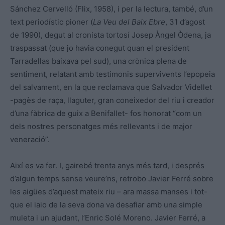
Sánchez Cervelló (Flix, 1958), i per la lectura, també, d’un
text periodístic pioner (
La Veu del Baix Ebre
, 31 d’agost
de 1990), degut al cronista tortosí Josep Àngel Òdena, ja
traspassat (que jo havia conegut quan el president
Tarradellas baixava pel sud), una crònica plena de
sentiment, relatant amb testimonis supervivents l’epopeia
del salvament, en la que reclamava que Salvador Videllet
-pagès de raça, llaguter, gran coneixedor del riu i creador
d’una fàbrica de guix a Benifallet- fos honorat “com un
dels nostres personatges més rellevants i de major
veneració”.
Així es va fer. I, gairebé trenta anys més tard, i després
d’algun temps sense veure’ns, retrobo Javier Ferré sobre
les aigües d’aquest mateix riu – ara massa manses i tot-
que el iaio de la seva dona va desafiar amb una simple
muleta i un ajudant, l’Enric Solé Moreno. Javier Ferré, a