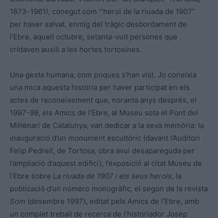
1873-1961), conegut com “‘heroi de la riuada de 1907”
per haver salvat, enmig del tràgic desbordament de
l’Ebre, aquell octubre, setanta-vuit persones que
cridaven auxili a les hortes tortosines.
Una gesta humana, com poques s’han vist. Jo coneixia
una mica aquesta història per haver participat en els
actes de reconeixement que, noranta anys després, el
1997-98, els Amics de l’Ebre, al Museu sota el Pont del
Mil·lenari de Catalunya, van dedicar a la seva memòria: la
inauguració d’un monument escultòric (davant l’Auditori
Felip Pedrell, de Tortosa, obra avui desapareguda per
l’ampliació d’aquest edifici), l’exposició al citat Museu de
l’Ebre sobre
La riuada de 1907 i els seus herois
, la
publicació d’un número monogràfic, el segon de la revista
Som
(desembre 1997), editat pels Amics de l’Ebre, amb
un complet treball de recerca de l’historiador Josep