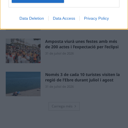
Caçadors de subvencions
30 de juliol de 2026
Data Deletion
Data Access
Privacy Policy
Amposta viurà unes festes amb més
de 200 actes i l’expectació per l’eclipsi
31 de juliol de 2026
Només 3 de cada 10 turistes visiten la
regió de l’Ebre durant juliol i agost
31 de juliol de 2026
Carrega més