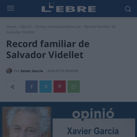
Home
Opinió
Firmes setmanarilebre.cat
Record familiar de
Salvador Videllet
Record familiar de
Salvador Videllet
Per
Xavier Garcia
2024-07-03 09:00:09