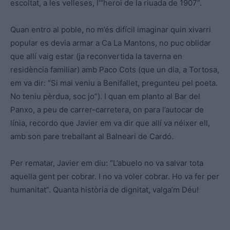
escoltat, a les velleses, l’“heroi de la riuada de 1907”.
Quan entro al poble, no m’és difícil imaginar quin xivarri
popular es devia armar a Ca La Mantons, no puc oblidar
que allí vaig estar (ja reconvertida la taverna en
residència familiar) amb Paco Cots (que un dia, a Tortosa,
em va dir: “Si mai veniu a Benifallet, pregunteu pel poeta.
No teniu pèrdua, soc jo”). I quan em planto al Bar del
Panxo, a peu de carrer-carretera, on para l’autocar de
línia, recordo que Javier em va dir que allí va néixer ell,
amb son pare treballant al Balneari de Cardó.
Per rematar, Javier em diu: “L’abuelo no va salvar tota
aquella gent per cobrar. I no va voler cobrar. Ho va fer per
humanitat”. Quanta història de dignitat, valga’m Déu!