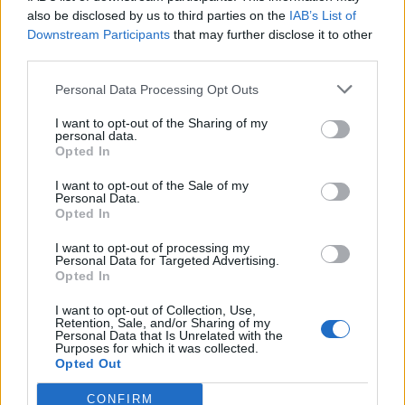
Ema
also be disclosed by us to third parties on the
IAB’s List of
Downstream Participants
that may further disclose it to other
third parties.
Llo
we
Personal Data Processing Opt Outs
Deseu el meu nom, el correu electrònic i el lloc web en
I want to opt-out of the Sharing of my
personal data.
aquest navegador per a la propera vegada que comenti.
Opted In
I want to opt-out of the Sale of my
Personal Data.
Opted In
I want to opt-out of processing my
Personal Data for Targeted Advertising.
Opted In
ÚLTIMES NOTÍCIES
I want to opt-out of Collection, Use,
Retention, Sale, and/or Sharing of my
Blaumut lidera el cartell musical de les
Personal Data that Is Unrelated with the
Festes
Purposes for which it was collected.
Opted Out
31 de juliol de 2026
CONFIRM