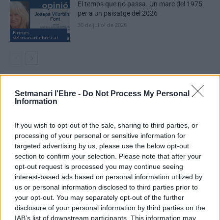
El temps que no passa. Un marc del 1975
per a un paisatge del 2026
30 de juliol de 2026
Firmes
setmanarilebre.cat
DEIXA UNA RESPOSTA
Setmanari l'Ebre -
Do Not Process My Personal
Information
If you wish to opt-out of the sale, sharing to third parties, or
processing of your personal or sensitive information for
targeted advertising by us, please use the below opt-out
section to confirm your selection. Please note that after your
opt-out request is processed you may continue seeing
interest-based ads based on personal information utilized by
us or personal information disclosed to third parties prior to
Comentari:
your opt-out. You may separately opt-out of the further
No
disclosure of your personal information by third parties on the
IAB’s list of downstream participants. This information may