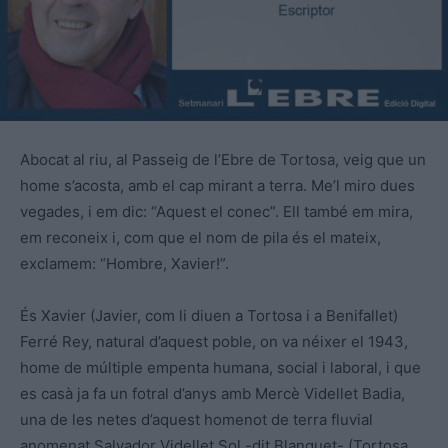
Abocat al riu, al Passeig de l’Ebre de Tortosa, veig que un
home s’acosta, amb el cap mirant a terra. Me’l miro dues
vegades, i em dic: “Aquest el conec”. Ell també em mira,
em reconeix i, com que el nom de pila és el mateix,
exclamem: “Hombre, Xavier!”.
És Xavier (Javier, com li diuen a Tortosa i a Benifallet)
Ferré Rey, natural d’aquest poble, on va néixer el 1943,
home de múltiple empenta humana, social i laboral, i que
es casà ja fa un fotral d’anys amb Mercè Videllet Badia,
una de les netes d’aquest homenot de terra fluvial
anomenat Salvador Videllet Sol -dit Blanquet- (Tortosa,