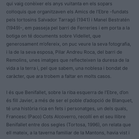
qui vaig conèixer els anys vuitanta en els sopars
col·loquis que organitzaven els Amics de l’Ebre -fundats
pels tortosins Salvador Tarragó (1941) i Manel Bestratén
(1949)-, em passeja pel barri de Ferreries i em porta a la
botiga on té documents sobre Videllet, que
generosament m’ofereix, on puc veure la seva fotografia,
i la de la seva esposa, Pilar Andreu Roca, del barri de
Remolins, unes imatges que reflecteixen la duresa de la
vida a la terra i, pel que sabem, una noblesa i bondat de
caràcter, que ara trobem a faltar en molts casos.
I és que Benifallet, sobre la riba esquerra de l’Ebre, d’on
és fill Javier, a més de ser el poble d’adopció de Blanquet,
té una història rica en fets i personatges, un dels quals,
Francesc (Paco) Cots Alcoverro, recollí en el seu llibre
Benifallet entre dos segles (Tortosa, 1996), on relata que
ell mateix, a la taverna familiar de la Mantons, havia vist i