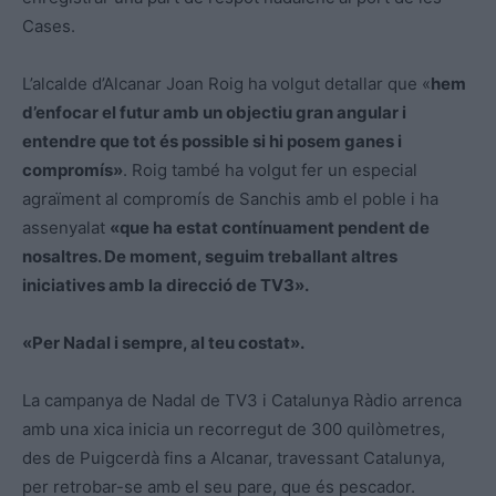
Cases.
L’alcalde d’Alcanar Joan Roig ha volgut detallar que «
hem
d’enfocar el futur amb un objectiu gran angular i
entendre que tot és possible si hi posem ganes i
compromís»
. Roig també ha volgut fer un especial
agraïment al compromís de Sanchis amb el poble i ha
assenyalat
«que ha estat contínuament pendent de
nosaltres. De moment, seguim treballant altres
iniciatives amb la direcció de TV3».
«Per Nadal i sempre, al teu costat».
La campanya de Nadal de TV3 i Catalunya Ràdio arrenca
amb una xica inicia un recorregut de 300 quilòmetres,
des de Puigcerdà fins a Alcanar, travessant Catalunya,
per retrobar-se amb el seu pare, que és pescador.