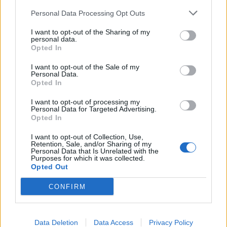
enguany amb més modistes i gairebé
Personal Data Processing Opt Outs
40 peces a concurs
31 de juliol de 2026
I want to opt-out of the Sharing of my
personal data.
Opted In
“L’eclipsi serà una oportunitat també
I want to opt-out of the Sale of my
per a gaudir de les Festes Majors
Personal Data.
d’Amposta”
Opted In
31 de juliol de 2026
I want to opt-out of processing my
Personal Data for Targeted Advertising.
Carrega més
Opted In
I want to opt-out of Collection, Use,
Retention, Sale, and/or Sharing of my
Personal Data that Is Unrelated with the
Purposes for which it was collected.
Opted Out
CONFIRM
Data Deletion
Data Access
Privacy Policy