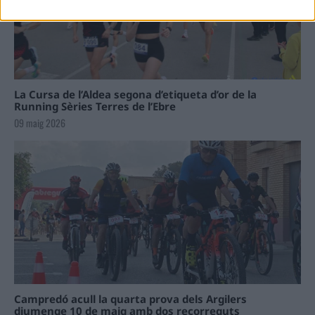
La Cursa de l’Aldea segona d’etiqueta d’or de la
Running Sèries Terres de l’Ebre
09 maig 2026
Campredó acull la quarta prova dels Argilers
diumenge 10 de maig amb dos recorreguts