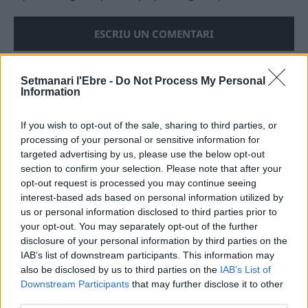
Setmanari l'Ebre -
Do Not Process My Personal
Information
ÚLTIMES NOTÍCIES
If you wish to opt-out of the sale, sharing to third parties, or
L’Ajuntament de Tortosa amplia el
processing of your personal or sensitive information for
termini de les obres de l’aparcament
targeted advertising by us, please use the below opt-out
dels terrenys de Renfe per les altes
section to confirm your selection. Please note that after your
temperatures
opt-out request is processed you may continue seeing
7 d'agost de 2026
interest-based ads based on personal information utilized by
us or personal information disclosed to third parties prior to
Amposta recupera les Cases del Castell
your opt-out. You may separately opt-out of the further
i culmina un projecte estratègic que
disclosure of your personal information by third parties on the
vincula patrimoni, turisme i
IAB’s list of downstream participants. This information may
gastronomia
also be disclosed by us to third parties on the
IAB’s List of
6 d'agost de 2026
Downstream Participants
that may further disclose it to other
third parties.
Els vestits de paper guanyen força