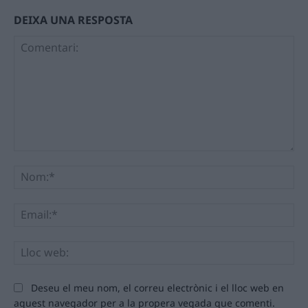
DEIXA UNA RESPOSTA
Comentari:
No
Ema
Llo
we
Deseu el meu nom, el correu electrònic i el lloc web en
aquest navegador per a la propera vegada que comenti.