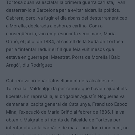
Tortosa quan va esclatar la primera guerra carlista, i van
desterrar-lo a Barcelona per a evitar aldarulls polítics.
Cabrera, però, va fugir el dia abans del desterrament cap
a Morella, declarada aleshores carlina. Com a
conseqüència, van empresonar la seua mare, Maria
Griñó, el juliol de 1834, al castell de la Suda de Tortosa
per a “intentar reduir el fill que feia vuit mesos que
estava en guerra pel Maestrat, Ports de Morella i Baix
Aragó”, diu Rodríguez.
Cabrera va ordenar l’afusellament dels alcaldes de
Torrecilla i Valdealgorfa per creure que havien ajudat els
liberals. En represàlia, el brigadier Agustín Nogueras va
demanar al capità general de Catalunya, Francisco Espoz
Mina, l’execució de Maria Griñó al febrer de 1836, i la va
obtenir. Malgrat els intents de l’alcalde de Tortosa per
intentar aturar la barbàrie de matar una dona innocent, no