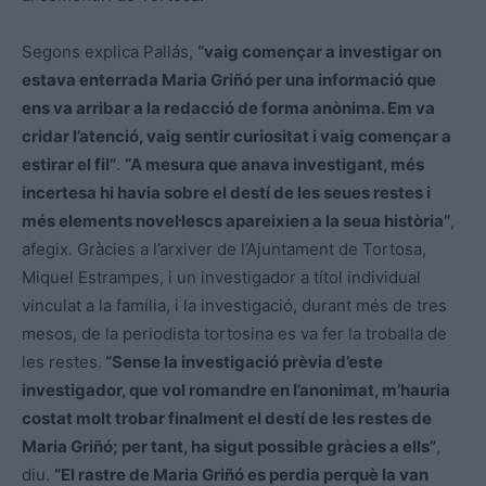
Segons explica Pallás,
“vaig començar a investigar on
estava enterrada Maria Griñó per una informació que
ens va arribar a la redacció de forma anònima. Em va
cridar l’atenció, vaig sentir curiositat i vaig començar a
estirar el fil”
.
“A mesura que anava investigant, més
incertesa hi havia sobre el destí de les seues restes i
més elements novel·lescs apareixien a la seua història”
,
afegix. Gràcies a l’arxiver de l’Ajuntament de Tortosa,
Miquel Estrampes, i un investigador a títol individual
vinculat a la família, i la investigació, durant més de tres
mesos, de la periodista tortosina es va fer la troballa de
les restes.
“Sense la investigació prèvia d’este
investigador, que vol romandre en l’anonimat, m’hauria
costat molt trobar finalment el destí de les restes de
Maria Griñó; per tant, ha sigut possible gràcies a ells”
,
diu.
“El rastre de Maria Griñó es perdia perquè la van