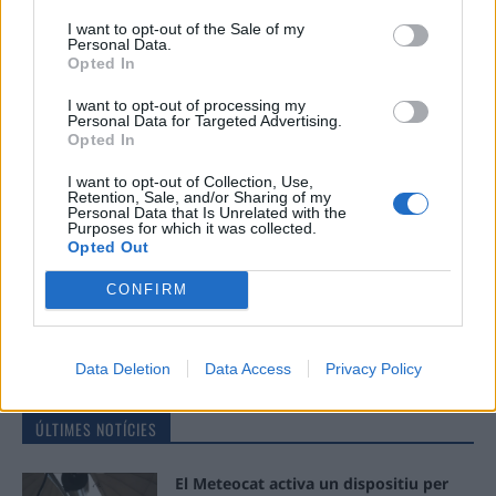
Comentari:
I want to opt-out of the Sale of my
No
Personal Data.
Opted In
Ema
I want to opt-out of processing my
Personal Data for Targeted Advertising.
Opted In
Llo
I want to opt-out of Collection, Use,
we
Retention, Sale, and/or Sharing of my
Personal Data that Is Unrelated with the
Deseu el meu nom, el correu electrònic i el lloc web en
Purposes for which it was collected.
Opted Out
aquest navegador per a la propera vegada que comenti.
CONFIRM
Data Deletion
Data Access
Privacy Policy
ÚLTIMES NOTÍCIES
El Meteocat activa un dispositiu per