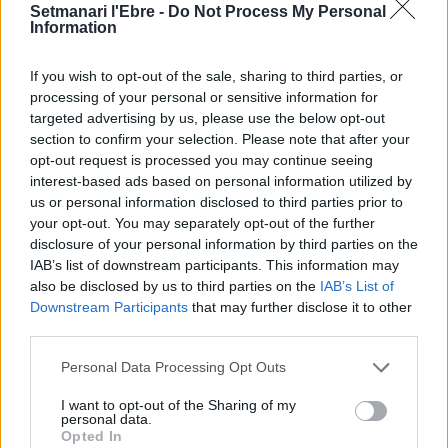
retirar el monument franquista de Tortosa
Setmanari l'Ebre -
Do Not Process My Personal
Information
17 d'abril de 2026
Justícia
If you wish to opt-out of the sale, sharing to third parties, or
COREMBE assegura que esgotaran totes
processing of your personal or sensitive information for
les vies jurídiques per defensar el
targeted advertising by us, please use the below opt-out
monument franquista de Tortosa
section to confirm your selection. Please note that after your
11 de març de 2026
Justícia
opt-out request is processed you may continue seeing
interest-based ads based on personal information utilized by
us or personal information disclosed to third parties prior to
your opt-out. You may separately opt-out of the further
disclosure of your personal information by third parties on the
DEIXA UNA RESPOSTA
IAB’s list of downstream participants. This information may
also be disclosed by us to third parties on the
IAB’s List of
Downstream Participants
that may further disclose it to other
third parties.
Personal Data Processing Opt Outs
I want to opt-out of the Sharing of my
personal data.
Opted In