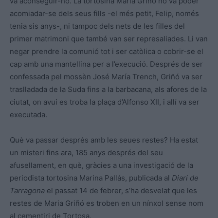
va aconseguir-ho. La tortosina Maria Griñó no va poder
acomiadar-se dels seus fills -el més petit, Felip, només
tenia sis anys-, ni tampoc dels nets de les filles del
primer matrimoni que també van ser represaliades. Li van
negar prendre la comunió tot i ser catòlica o cobrir-se el
cap amb una mantellina per a l’execució. Després de ser
confessada pel mossèn José María Trench, Griñó va ser
traslladada de la Suda fins a la barbacana, als afores de la
ciutat, on avui es troba la plaça d’Alfonso XII, i allí va ser
executada.
Què va passar després amb les seues restes? Ha estat
un misteri fins ara, 185 anys després del seu
afusellament, en què, gràcies a una investigació de la
periodista tortosina Marina Pallás, publicada al
Diari de
Tarragona
el passat 14 de febrer, s’ha desvelat que les
restes de Maria Griñó es troben en un nínxol sense nom
al cementiri de Tortosa.