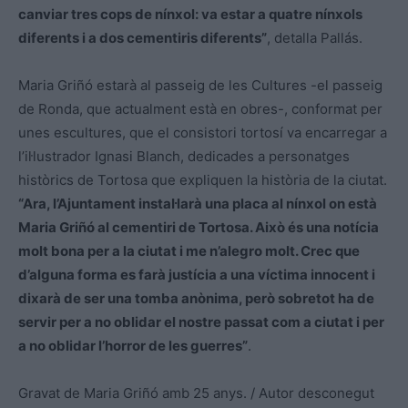
canviar tres cops de nínxol: va estar a quatre nínxols
diferents i a dos cementiris diferents”
, detalla Pallás.
Maria Griñó estarà al passeig de les Cultures -el passeig
de Ronda, que actualment està en obres-, conformat per
unes escultures, que el consistori tortosí va encarregar a
l’il·lustrador Ignasi Blanch, dedicades a personatges
històrics de Tortosa que expliquen la història de la ciutat.
“Ara, l’Ajuntament instal·larà una placa al nínxol on està
Maria Griñó al cementiri de Tortosa. Això és una notícia
molt bona per a la ciutat i me n’alegro molt. Crec que
d’alguna forma es farà justícia a una víctima innocent i
dixarà de ser una tomba anònima, però sobretot ha de
servir per a no oblidar el nostre passat com a ciutat i per
a no oblidar l’horror de les guerres”
.
Gravat de Maria Griñó amb 25 anys. / Autor desconegut