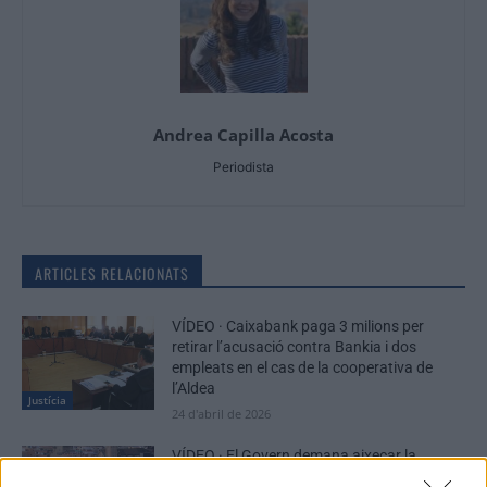
Andrea Capilla Acosta
Periodista
ARTICLES RELACIONATS
VÍDEO · Caixabank paga 3 milions per
retirar l’acusació contra Bankia i dos
empleats en el cas de la cooperativa de
l’Aldea
Justícia
24 d'abril de 2026
VÍDEO · El Govern demana aixecar la
suspensió del recurs contra la llicència per