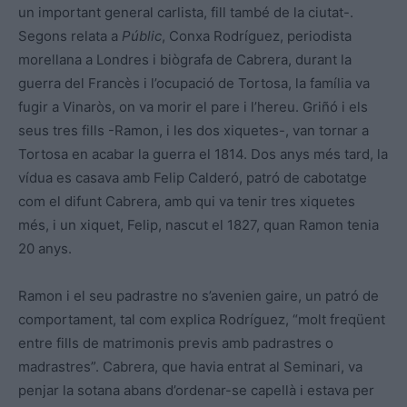
un important general carlista, fill també de la ciutat-.
Segons relata a
Públic
, Conxa Rodríguez, periodista
morellana a Londres i biògrafa de Cabrera, durant la
guerra del Francès i l’ocupació de Tortosa, la família va
fugir a Vinaròs, on va morir el pare i l’hereu. Griñó i els
seus tres fills -Ramon, i les dos xiquetes-, van tornar a
Tortosa en acabar la guerra el 1814. Dos anys més tard, la
vídua es casava amb Felip Calderó, patró de cabotatge
com el difunt Cabrera, amb qui va tenir tres xiquetes
més, i un xiquet, Felip, nascut el 1827, quan Ramon tenia
20 anys.
Ramon i el seu padrastre no s’avenien gaire, un patró de
comportament, tal com explica Rodríguez, “molt freqüent
entre fills de matrimonis previs amb padrastres o
madrastres”. Cabrera, que havia entrat al Seminari, va
penjar la sotana abans d’ordenar-se capellà i estava per