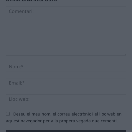
Comentari:
No
Ema
Llo
we
Deseu el meu nom, el correu electrònic i el lloc web en
aquest navegador per a la propera vegada que comenti.