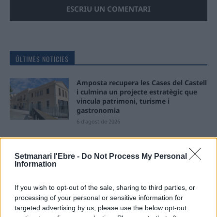
ÚLTIMES NOTÍCIES
Amposta recupera les Cases del Castell
i culmina un projecte estratègic que
vincula patrimoni, turisme i
gastronomia
6 d'agost de 2026
Els vestits de paper guanyen força
enguany amb més modistes i gairebé
Setmanari l'Ebre -
Do Not Process My Personal
40 peces a concurs
Information
31 de juliol de 2026
If you wish to opt-out of the sale, sharing to third parties, or
“L’eclipsi serà una oportunitat també
processing of your personal or sensitive information for
per a gaudir de les Festes Majors
targeted advertising by us, please use the below opt-out
d’Amposta”