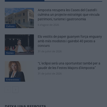
Amposta recupera les Cases del Castell i
culmina un projecte estratègic que vincula
patrimoni, turisme i gastronomia
6 d'agost de 2026
Cultura
Els vestits de paper guanyen força enguany
amb més modistes i gairebé 40 peces a
concurs
31 de juliol de 2026
Festes
“L’eclipsi serà una oportunitat també per a
gaudir de les Festes Majors d’Amposta”
31 de juliol de 2026
Entrevistes
DEIXA UNA RESPOSTA