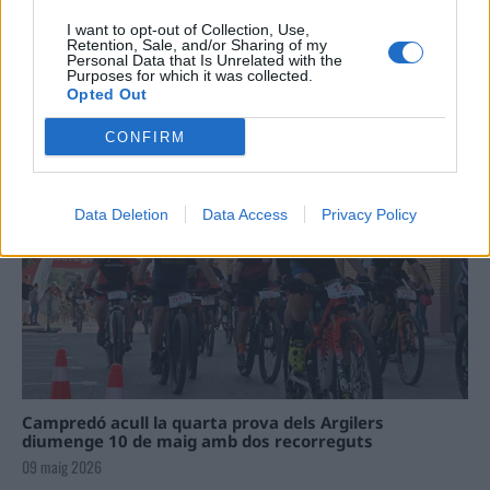
I want to opt-out of Collection, Use,
Retention, Sale, and/or Sharing of my
Personal Data that Is Unrelated with the
Purposes for which it was collected.
Opted Out
La Cursa de l’Aldea segona d’etiqueta d’or de la
Running Sèries Terres de l’Ebre
CONFIRM
09 maig 2026
Data Deletion
Data Access
Privacy Policy
Campredó acull la quarta prova dels Argilers
diumenge 10 de maig amb dos recorreguts
09 maig 2026