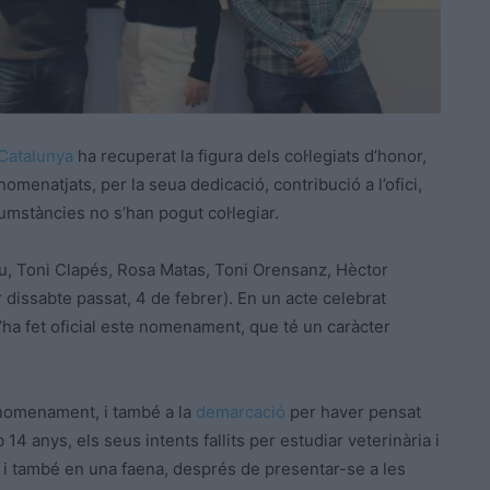
 Catalunya
ha recuperat la figura dels col·legiats d’honor,
omenatjats, per la seua dedicació, contribució a l’ofici,
umstàncies no s’han pogut col·legiar.
meu, Toni Clapés, Rosa Matas, Toni Orensanz, Hèctor
r dissabte passat, 4 de febrer). En un acte celebrat
s’ha fet oficial este nomenament, que té un caràcter
e nomenament, i també a la
demarcació
per haver pensat
 14 anys, els seus intents fallits per estudiar veterinària i
ió i també en una faena, després de presentar-se a les