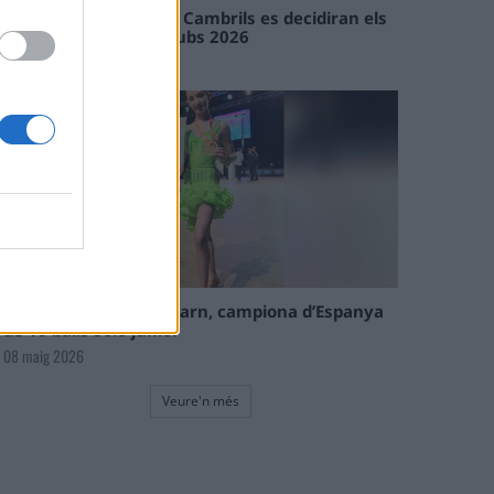
En les tirades de Flix i Cambrils es decidiran els
campions de l’Interclubs 2026
08 maig 2026
La tortosina Cinta Talarn, campiona d’Espanya
de 10 balls solo júnior
08 maig 2026
Veure'n més