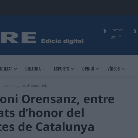
Tortosa
C
27.1
OCIETAT
CULTURA
ESPORTS
OPINIÓ
VÍDEOS
ous col·legiats d’honor del...
Toni Orensanz, entre
iats d’honor del
stes de Catalunya