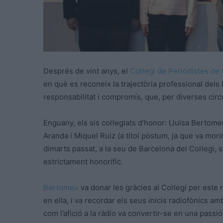
Després de vint anys, el
Col·legi de Periodistes de
en què es reconeix la trajectòria professional dels h
responsabilitat i compromís, que, per diverses circ
Enguany, els sis col·legiats d’honor: Lluïsa Berto
Aranda i Miquel Ruiz (a títol pòstum, ja que va mori
dimarts passat, a la seu de Barcelona del Col·legi, 
estrictament honorífic.
Bertomeu
va donar les gràcies al Col·legi per est
en ella, i va recordar els seus inicis radiofònics amb
com l’afició a la ràdio va convertir-se en una pass