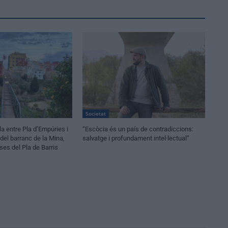
Societat
la entre Pla d’Empúries i
“Escòcia és un país de contradiccions:
a del barranc de la Mina,
salvatge i profundament intel·lectual”
es del Pla de Barris