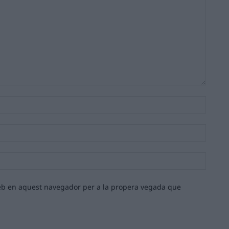
Nom:*
Email:*
Lloc
web:
 web en aquest navegador per a la propera vegada que