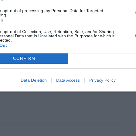
to opt-out of processing my Personal Data for Targeted
ing.
In
o opt-out of Collection, Use, Retention, Sale, and/or Sharing
ersonal Data that Is Unrelated with the Purposes for which it
lected.
Out
Article següent
Les obres del passeig Canal a Amposta, a bon ritme
CONFIRM
Data Deletion
Data Access
Privacy Policy