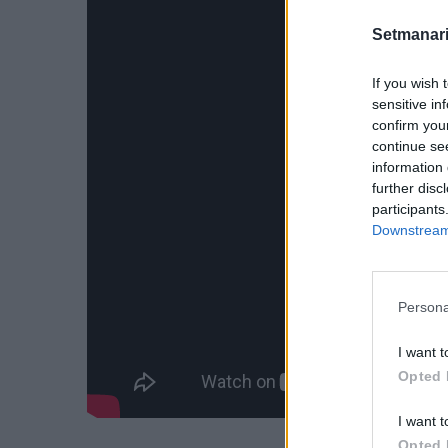
Setmanari
If you wish 
sensitive in
confirm you
continue se
information 
further disc
participants
Downstream 
Persona
I want t
Opted 
I want t
Opted 