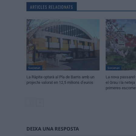
ARTICLES RELACIONATS
Societat
Societat
La Ràpita optarà al Pla de Barris amb un
La nova passarel·
projecte valorat en 12,5 milions d’euros
el Grau i la netej
primeres escomes
DEIXA UNA RESPOSTA