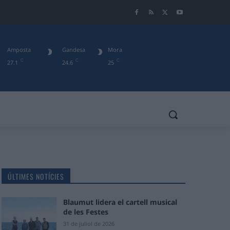
Amposta
Gandesa
Mora
C
C
C
27.1
24.6
25
ÚLTIMES NOTÍCIES
Blaumut lidera el cartell musical
de les Festes
31 de juliol de 2026