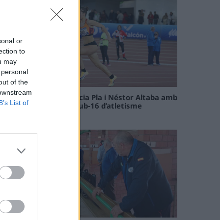
sonal or
ection to
ou may
 personal
out of the
 downstream
Paula Sintorres, Patrícia Pla i Néstor Altaba amb
B’s List of
la selecció catalana sub-16 d’atletisme
08 maig 2026