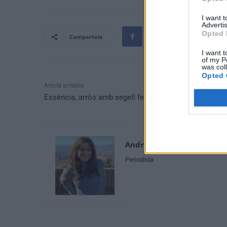
I want 
Advertis
Opted 
Comparteix
I want t
of my P
was col
Opted 
Article anterior
Essència, arròs amb segell femení
Andrea Capilla Acosta
Periodista