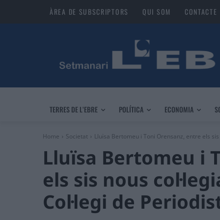
ÀREA DE SUBSCRIPTORS
QUI SOM
CONTACTE
TERRES DE L’EBRE
POLÍTICA
ECONOMIA
S
Home
Societat
Lluïsa Bertomeu i Toni Orensanz, entre els sis n
Lluïsa Bertomeu i 
els sis nous col·leg
Col·legi de Periodi