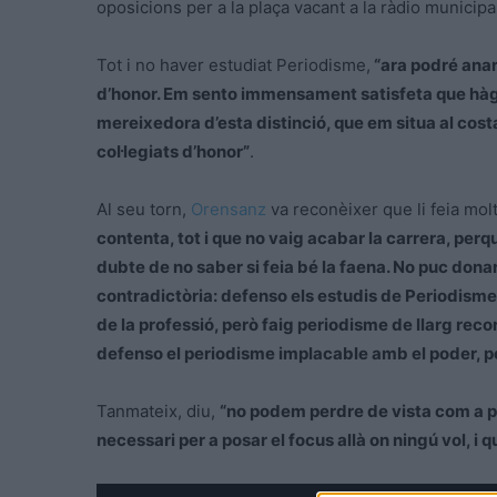
oposicions per a la plaça vacant a la ràdio municipa
Tot i no haver estudiat Periodisme,
“ara podré anar 
d’honor. Em sento immensament satisfeta que hàgi
mereixedora d’esta distinció, que em situa al cost
col·legiats d’honor”
.
Al seu torn,
Orensanz
va reconèixer que li feia molta
contenta, tot i que no vaig acabar la carrera, per
dubte de no saber si feia bé la faena. No puc dona
contradictòria: defenso els estudis de Periodisme,
de la professió, però faig periodisme de llarg reco
defenso el periodisme implacable amb el poder, pe
Tanmateix, diu,
“no podem perdre de vista com a pr
necessari per a posar el focus allà on ningú vol, i 