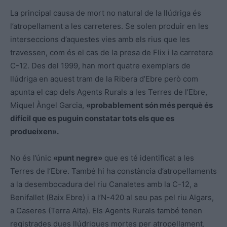
La principal causa de mort no natural de la llúdriga és
l’atropellament a les carreteres. Se solen produir en les
interseccions d’aquestes vies amb els rius que les
travessen, com és el cas de la presa de Flix i la carretera
C-12. Des del 1999, han mort quatre exemplars de
llúdriga en aquest tram de la Ribera d’Ebre però com
apunta el cap dels Agents Rurals a les Terres de l’Ebre,
Miquel Àngel Garcia,
«probablement són més perquè és
difícil que es puguin constatar tots els que es
produeixen».
No és l’únic
«punt negre»
que es té identificat a les
Terres de l’Ebre. També hi ha constància d’atropellaments
a la desembocadura del riu Canaletes amb la C-12, a
Benifallet (Baix Ebre) i a l’N-420 al seu pas pel riu Algars,
a Caseres (Terra Alta). Els Agents Rurals també tenen
registrades dues llúdrigues mortes per atropellament,