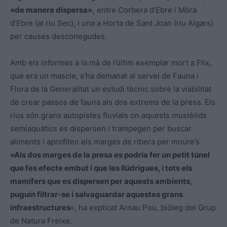
«de manera dispersa»,
entre Corbera d’Ebre i Móra
d’Ebre (al riu Sec), i una a Horta de Sant Joan (riu Algars)
per causes desconegudes.
Amb els informes a la mà de l’últim exemplar mort a Flix,
que era un mascle, s’ha demanat al servei de Fauna i
Flora de la Generalitat un estudi tècnic sobre la viabilitat
de crear passos de fauna als dos extrems de la presa. Els
rius són grans autopistes fluvials on aquests mustèlids
semiaquàtics es dispersen i trampegen per buscar
aliments i aprofiten els marges de ribera per moure’s.
«Als dos marges de la presa es podria fer un petit túnel
que fes efecte embut i que les llúdrigues, i tots els
mamífers que es dispersen per aquests ambients,
puguin filtrar-se i salvaguardar aquestes grans
infraestructures
«, ha explicat Arnau Pou, biòleg del Grup
de Natura Freixe.