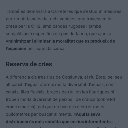
També es demanarà a Carreteres que s’estudiïn mesures
per reduir la velocitat dels vehicles que travessen la
presa per la C-12, amb bandes rugoses i també
senyalització específica de pas de fauna, que ajudi a
«minimitzar i eliminar la moralitat que es produeix de
l’espècie»
per aquesta causa.
Reserva de cries
A diferència d’altres rius de Catalunya, el riu Ebre, pel seu
alt cabal d’aigua, ofereix molta diversitat d’espais, com
canals, illes fluvials, braços de riu, on les llúdrigues hi
troben molta diversitat de peixos i de crancs (sobretot
cranc americà), pel que no han de recórrer molts
quilòmetres per buscar aliments.
«Aquí la seva
distribució és més reduïda que en rius intermitents i