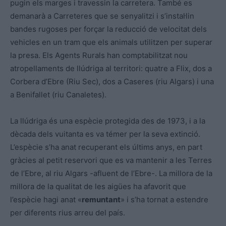
pugin els marges i travessin la carretera. També es
demanarà a Carreteres que se senyalitzi i s’instal·lin
bandes rugoses per forçar la reducció de velocitat dels
vehicles en un tram que els animals utilitzen per superar
la presa. Els Agents Rurals han comptabilitzat nou
atropellaments de llúdriga al territori: quatre a Flix, dos a
Corbera d’Ebre (Riu Sec), dos a Caseres (riu Algars) i una
a Benifallet (riu Canaletes).
La llúdriga és una espècie protegida des de 1973, i a la
dècada dels vuitanta es va témer per la seva extinció.
L’espècie s’ha anat recuperant els últims anys, en part
gràcies al petit reservori que es va mantenir a les Terres
de l’Ebre, al riu Algars -afluent de l’Ebre-. La millora de la
millora de la qualitat de les aigües ha afavorit que
l’espècie hagi anat «
remuntant
» i s’ha tornat a estendre
per diferents rius arreu del país.