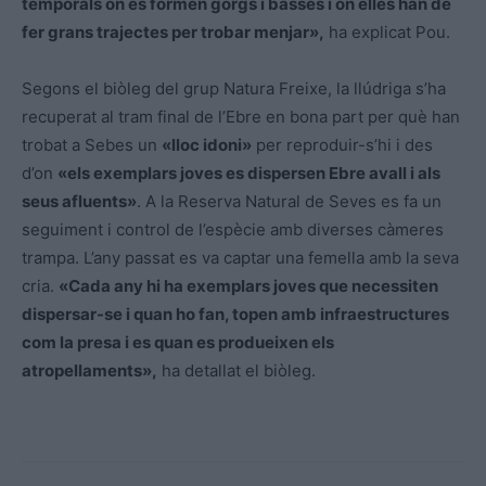
temporals on es formen gorgs i basses i on elles han de
fer grans trajectes per trobar menjar»,
ha explicat Pou.
Segons el biòleg del grup Natura Freixe, la llúdriga s’ha
recuperat al tram final de l’Ebre en bona part per què han
trobat a Sebes un
«lloc idoni»
per reproduir-s’hi i des
d’on
«els exemplars joves es dispersen Ebre avall i als
seus afluents»
. A la Reserva Natural de Seves es fa un
seguiment i control de l’espècie amb diverses càmeres
trampa. L’any passat es va captar una femella amb la seva
cria.
«Cada any hi ha exemplars joves que necessiten
dispersar-se i quan ho fan, topen amb infraestructures
com la presa i es quan es produeixen els
atropellaments»,
ha detallat el biòleg.