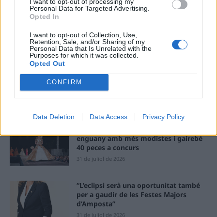
I want to opt-out of processing my
Personal Data for Targeted Advertising.
Deseu el meu nom, el correu electrònic i el lloc web en
Opted In
aquest navegador per a la propera vegada que comenti.
I want to opt-out of Collection, Use,
Retention, Sale, and/or Sharing of my
Personal Data that Is Unrelated with the
Purposes for which it was collected.
Opted Out
CONFIRM
ÚLTIMES NOTÍCIES
Data Deletion
Data Access
Privacy Policy
Els vestits de paper guanyen força
enguany amb més modistes i gairebé
40 peces a concurs
31 de juliol de 2026
“L’eclipsi serà una oportunitat també
per a gaudir de les Festes Majors
d’Amposta”
31 de juliol de 2026