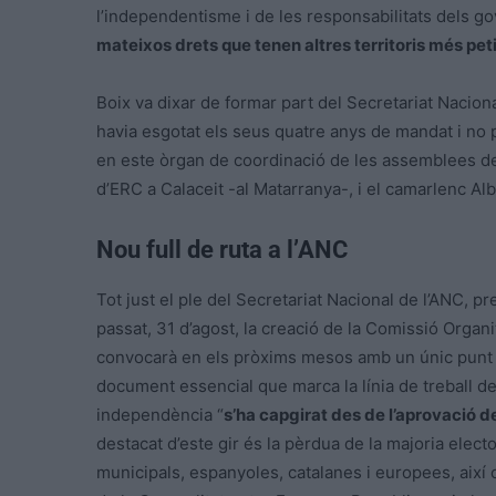
l’independentisme i de les responsabilitats dels gov
mateixos drets que tenen altres territoris més pet
Boix va dixar de formar part del Secretariat Naciona
havia esgotat els seus quatre anys de mandat i no 
en este òrgan de coordinació de les assemblees de 
d’ERC a Calaceit -al Matarranya-, i el camarlenc Al
Nou full de ruta a l’ANC
Tot just el ple del Secretariat Nacional de l’ANC, p
passat, 31 d’agost, la creació de la Comissió Organ
convocarà en els pròxims mesos amb un únic punt de 
document essencial que marca la línia de treball de l
independència “
s’ha capgirat des de l’aprovació de
destacat d’este gir és la pèrdua de la majoria elect
municipals, espanyoles, catalanes i europees, així 