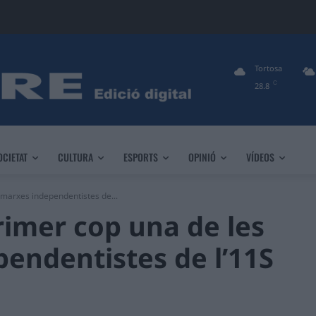
Tortosa
C
28.8
OCIETAT
CULTURA
ESPORTS
OPINIÓ
VÍDEOS
 marxes independentistes de...
rimer cop una de les
endentistes de l’11S