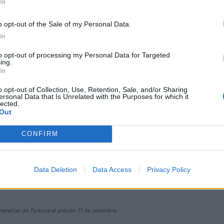
In
o opt-out of the Sale of my Personal Data.
In
to opt-out of processing my Personal Data for Targeted
ing.
In
o opt-out of Collection, Use, Retention, Sale, and/or Sharing
ersonal Data that Is Unrelated with the Purposes for which it
lected.
Out
CONFIRM
Data Deletion
Data Access
Privacy Policy
eneralitat de Tortosa el pròxim 11 de setembre.