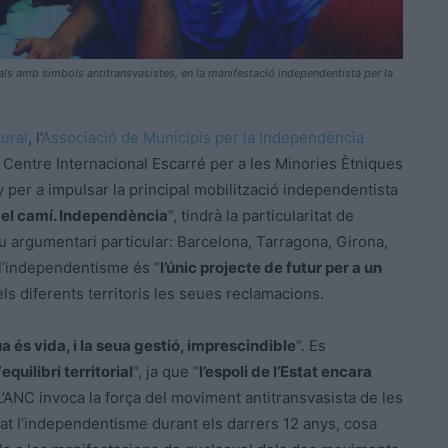
uals amb símbols antitransvasistes, en la manifestació independentista per la
ural
, l’
Associació de Municipis per la Independència
 el Centre Internacional Escarré per a les Minories Ètniques
 per a impulsar la principal mobilització independentista
el camí. Independència
”, tindrà la particularitat de
 argumentari particular: Barcelona, Tarragona, Girona,
 l’independentisme és “
l’únic projecte de futur per a un
els diferents territoris les seues reclamacions.
ua és vida, i la seua gestió, imprescindible
”. Es
“
equilibri territorial
”, ja que “
l’espoli de l’Estat encara
 L’ANC invoca la força del moviment antitransvasista de les
çat l’independentisme durant els darrers 12 anys, cosa