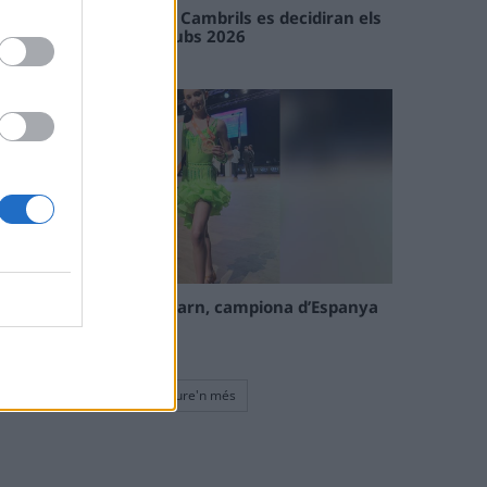
En les tirades de Flix i Cambrils es decidiran els
campions de l’Interclubs 2026
08 maig 2026
La tortosina Cinta Talarn, campiona d’Espanya
de 10 balls solo júnior
08 maig 2026
Veure'n més