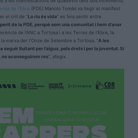
s a les manifestacions de qualsevol dels dos moviments.
ensa de l’Ebre
(PDE) Manolo Tomàs va llegir el manifest
 el crit de “
Lo riu és vida
” es feia sentir entre
sperit de la PDE, perquè som una comunitat i hem d’anar
ferència de l’ANC a Tortosa i a les Terres de l’Ebre, la
 la marxa der l’Onze de Setembre a Tortosa. “
A les
eguir lluitant per l’aigua, pels drets i per la joventut. Si
, no aconseguirem res
”, afegix.