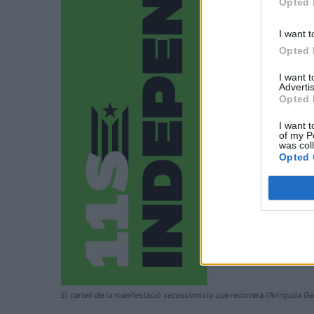
Opted 
I want t
Opted 
I want 
Advertis
Opted 
I want t
of my P
was col
Opted 
El cartell de la manifestació secessionista que recorrerà l’Avinguda G