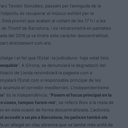
l Parc Teodor Gonzàlez, passant per l’avinguda de la
 l’objectiu és recuperar el múscul exhibit per la
Està previst que acaben al voltant de les 17 h i a les
Arc de Triomf de Barcelona, i es retransmetrà en pantalles
ada del 2016 ja va tindre este caràcter descentralitzat,
 part directament com ara.
tatge i el fet que l’Estat -la judicatura- haja vetat lleis
ssequible
”. A Girona, se denunciarà la degradació del
ització de Lleida reivindicarà la pagesia com a
enyalarà l’Estat com a responsable principal de les
que acumula el corredor mediterrani. L’independentisme
es
” és la independència. “
Posem el focus principal en la
es coses, tampoc farem res
”, se referix Boix a la resta de
n en esta ocasió de forma descentralitzada. L’activista
 pot accedir a un pis a Barcelona, ho patixen també els
, fa un al·legat en clau ebrenca que va també més enllà de