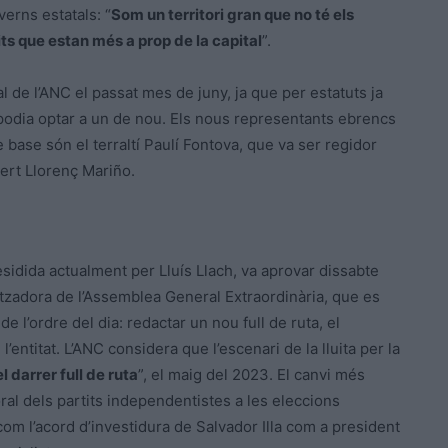
erns estatals: “
Som un territori gran que no té els
its que estan més a prop de la capital
”.
l de l’ANC el passat mes de juny, ja que per estatuts ja
podia optar a un de nou. Els nous representants ebrencs
base són el terraltí Paulí Fontova, que va ser regidor
bert Llorenç Mariño.
residida actualment per Lluís Llach, va aprovar dissabte
itzadora de l’Assemblea General Extraordinària, que es
l’ordre del dia: redactar un nou full de ruta, el
’entitat. L’ANC considera que l’escenari de la lluita per la
l darrer full de ruta
”, el maig del 2023. El canvi més
oral dels partits independentistes a les eleccions
com l’acord d’investidura de Salvador Illa com a president