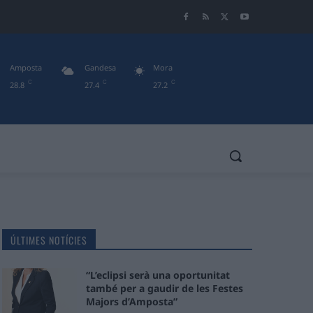
Amposta
Gandesa
Mora
C
C
C
28.8
27.4
27.2
ÚLTIMES NOTÍCIES
“L’eclipsi serà una oportunitat
també per a gaudir de les Festes
Majors d’Amposta”