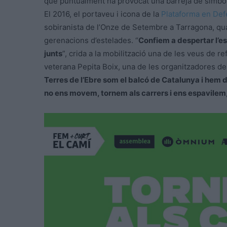
que puntualment ha provocat una barreja de símbol
El 2016, el portaveu i icona de la
Plataforma en Def
sobiranista de l’Onze de Setembre a Tarragona, quan
gerenacions d’estelades. “
Confiem a despertar l’e
junts
”, crida a la mobilització una de les veus de re
veterana Pepita Boix, una de les organitzadores de
Terres de l’Ebre som el balcó de Catalunya i hem de s
no ens movem, tornem als carrers i ens espavilem