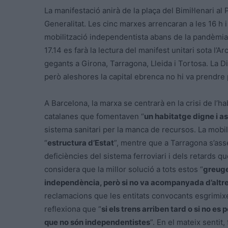
La manifestació anirà de la plaça del Bimil·lenari a
Generalitat. Les cinc marxes arrencaran a les 16 h i
mobilització independentista abans de la pandèmia. 
17.14 es farà la lectura del manifest unitari sota l’
gegants a Girona, Tarragona, Lleida i Tortosa. La Di
però aleshores la capital ebrenca no hi va prendre
A Barcelona, la marxa se centrarà en la crisi de l’habi
catalanes que fomentaven “
un habitatge digne i a
sistema sanitari per la manca de recursos. La mobil
“
estructura d’Estat
”, mentre que a Tarragona s’ass
deficiències del sistema ferroviari i dels retards 
considera que la millor solució a tots estos “
greug
independència, però si no va acompanyada d’altr
reclamacions que les entitats convocants esgrimixe
reflexiona que “
si els trens arriben tard o si no es
que no són independentistes
”. En el mateix sentit