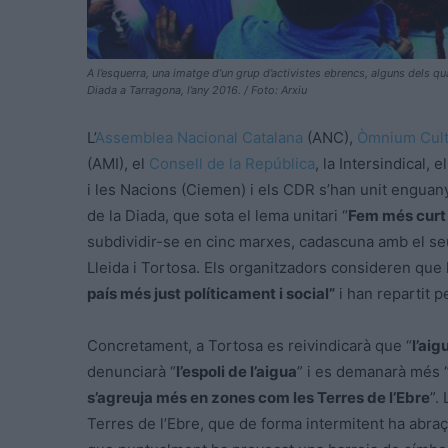
A l’esquerra, una imatge d’un grup d’activistes ebrencs, alguns dels q
Diada a Tarragona, l’any 2016. / Foto: Arxiu
L’
Assemblea Nacional Catalana
(ANC),
Òmnium Cult
(AMI), el
Consell de la República
, la Intersindical,
i les Nacions (Ciemen) i els CDR s’han unit enguany
de la Diada, que sota el lema unitari “
Fem més curt 
subdividir-se en cinc marxes, cadascuna amb el seu
Lleida i Tortosa. Els organitzadors consideren que
país més just políticament i social”
i han repartit p
Concretament, a Tortosa es reivindicarà que “
l’aig
denunciarà “
l’espoli de l’aigua
” i es demanarà més 
s’agreuja més en zones com les Terres de l’Ebre
”.
Terres de l’Ebre, que de forma intermitent ha abra