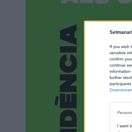
Setmanari
If you wish 
sensitive in
confirm you
continue se
information 
further disc
participants
Downstream 
Persona
I want t