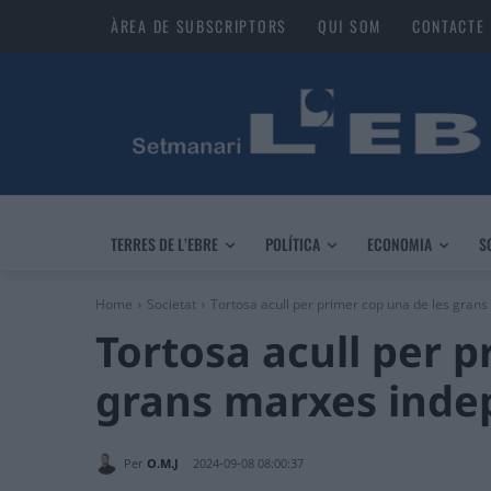
ÀREA DE SUBSCRIPTORS
QUI SOM
CONTACTE
TERRES DE L’EBRE
POLÍTICA
ECONOMIA
S
Home
Societat
Tortosa acull per primer cop una de les grans
Tortosa acull per p
grans marxes indep
Per
O.M.J
2024-09-08 08:00:37