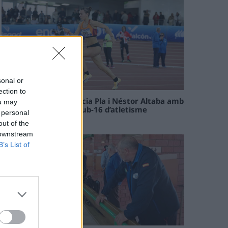
sonal or
ection to
Paula Sintorres, Patrícia Pla i Néstor Altaba amb
ou may
la selecció catalana sub-16 d’atletisme
 personal
08 maig 2026
out of the
 downstream
B’s List of