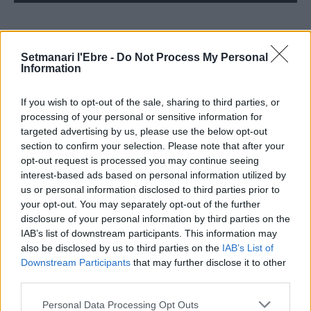
ÚLTIMES NOTÍCIES
Setmanari l'Ebre -
Do Not Process My Personal
Information
El Meteocat activa un dispositiu per
If you wish to opt-out of the sale, sharing to third parties, or
estudiar l’impacte de l’eclipsi sobre
l’atmosfera
processing of your personal or sensitive information for
targeted advertising by us, please use the below opt-out
7 d'agost de 2026
section to confirm your selection. Please note that after your
opt-out request is processed you may continue seeing
L’Observatori de l’Ebre lidera de nou la
interest-based ads based on personal information utilized by
recerca sobre l’astre rei en el segon
us or personal information disclosed to third parties prior to
eclipsi solar total de la seva història
your opt-out. You may separately opt-out of the further
7 d'agost de 2026
disclosure of your personal information by third parties on the
IAB’s list of downstream participants. This information may
also be disclosed by us to third parties on the
IAB’s List of
L’Ajuntament de Tortosa amplia el
Downstream Participants
that may further disclose it to other
termini de les obres de l’aparcament
third parties.
dels terrenys de Renfe per les altes
temperatures
Personal Data Processing Opt Outs
7 d'agost de 2026