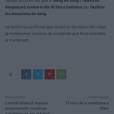
família ha confirmat que el
Bang de Sang i Teixits es
desplaçarà també el dia 16 fins a Deltebre
per
facilitar
les donacions de sang.
La família ha confirmat que durant el dia d’avui han rebut
ja moltíssimes mostres de solidaritat que faran possible
el tractament.
Article anterior
Article següent
L’entitat bilateral impulsa
El món de la marihuana a
conjuntament iniciatives
l’Ebre
estratègiques per al Camp