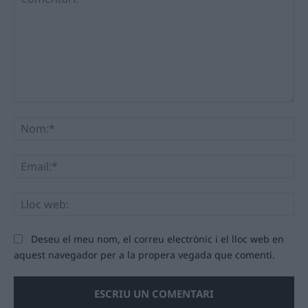
Comentari:
No
Ema
Llo
we
Deseu el meu nom, el correu electrònic i el lloc web en
aquest navegador per a la propera vegada que comenti.