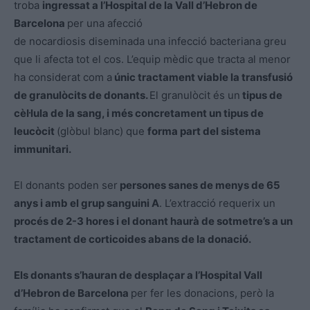
troba
ingressat a l’Hospital de la Vall d’Hebron de
Barcelona
per una afecció
de nocardiosis diseminada una infecció bacteriana greu
que li afecta tot el cos. L’equip mèdic que tracta al menor
ha considerat com a
únic tractament viable la transfusió
de granulòcits de donants.
El granulòcit és un
tipus de
cèl·lula de la sang, i més concretament un tipus de
leucòcit
(glòbul blanc) que
forma part del sistema
immunitari.
El donants poden ser
persones sanes de menys de 65
anys i amb el grup sanguini A
. L’extracció requerix un
procés de 2-3 hores i el donant haurà de sotmetre’s a un
tractament de corticoides abans de la donació.
Els donants s’hauran de desplaçar a l’Hospital Vall
d’Hebron de Barcelona
per fer les donacions, però la