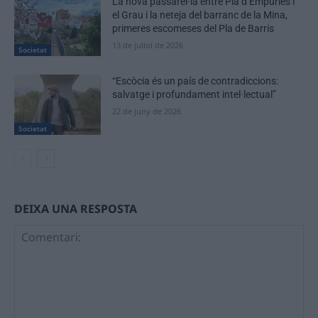
La nova passarel·la entre Pla d’Empúries i
el Grau i la neteja del barranc de la Mina,
primeres escomeses del Pla de Barris
13 de juliol de 2026
Societat
“Escòcia és un país de contradiccions:
salvatge i profundament intel·lectual”
22 de juny de 2026
Societat
DEIXA UNA RESPOSTA