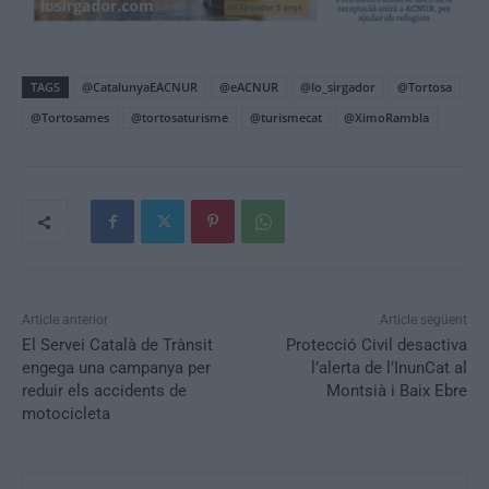
TAGS
@CatalunyaEACNUR
@eACNUR
@lo_sirgador
@Tortosa
@Tortosames
@tortosaturisme
@turismecat
@XimoRambla
Article anterior
Article següent
El Servei Català de Trànsit
Protecció Civil desactiva
engega una campanya per
l’alerta de l’InunCat al
reduir els accidents de
Montsià i Baix Ebre
motocicleta