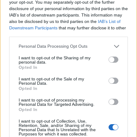
your opt-out. You may separately opt-out of the further
Blaumut lidera el cartell musical de les
disclosure of your personal information by third parties on the
Festes
IAB’s list of downstream participants. This information may
31 de juliol de 2026
also be disclosed by us to third parties on the
IAB’s List of
Downstream Participants
that may further disclose it to other
third parties.
Caçadors de subvencions
Personal Data Processing Opt Outs
30 de juliol de 2026
I want to opt-out of the Sharing of my
personal data.
Opted In
Amposta viurà unes festes amb més
I want to opt-out of the Sale of my
de 200 actes i l’expectació per l’eclipsi
Personal Data.
Opted In
31 de juliol de 2026
I want to opt-out of processing my
Personal Data for Targeted Advertising.
Opted In
Només 3 de cada 10 turistes visiten la
regió de l’Ebre durant juliol i agost
I want to opt-out of Collection, Use,
31 de juliol de 2026
Retention, Sale, and/or Sharing of my
Personal Data that Is Unrelated with the
Purposes for which it was collected.