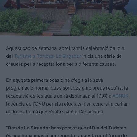
Aquest cap de setmana, aprofitant la celebració del dia
del
Turisme a Tortosa
,
Lo Sirgador
inicia una sèrie de
creuers per a recaptar fons per a diferents causes.
En aquesta primera ocasió ha afegit a la seva
programació normal dues sortides amb preus reduïts, la
recaptació de les quals anirà destinada al 100% a
ACNUR
,
l’agència de l’ONU per als refugiats, i en concret a pal·liar
el drama humà que s’està vivint a l’Afganistan.
“
Des de Lo Sirgador hem pensat que el Dia del Turisme
és una bona ocasió per recordar aquesta gent (prop de