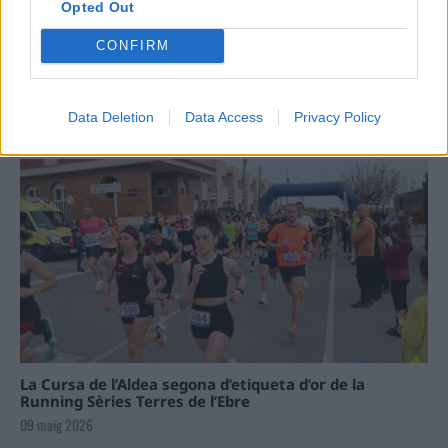
Opted Out
Carrega més
CONFIRM
Data Deletion
Data Access
Privacy Policy
La Cursa de l’Aldea segona d’etiqueta d’or de la
Running Sèries Terres de l’Ebre
09 maig 2026