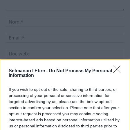
Comentari:
No
Ema
Llo
we
Deseu el meu nom, el correu electrònic i el lloc web en
Setmanari l'Ebre -
Do Not Process My Personal
aquest navegador per a la propera vegada que comenti.
Information
If you wish to opt-out of the sale, sharing to third parties, or
processing of your personal or sensitive information for
targeted advertising by us, please use the below opt-out
section to confirm your selection. Please note that after your
opt-out request is processed you may continue seeing
interest-based ads based on personal information utilized by
ÚLTIMES NOTÍCIES
us or personal information disclosed to third parties prior to