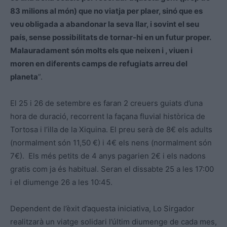
83 milions al món) que no viatja per plaer, sinó que es
veu obligada a abandonar la seva llar, i sovint el seu
país, sense possibilitats de tornar-hi en un futur proper.
Malauradament són molts els que neixen i , viuen i
moren en diferents camps de refugiats arreu del
planeta
”.
El 25 i 26 de setembre es faran 2 creuers guiats d’una
hora de duració, recorrent la façana fluvial històrica de
Tortosa i l’illa de la Xiquina. El preu serà de 8€ els adults
(normalment són 11,50 €) i 4€ els nens (normalment són
7€). Els més petits de 4 anys pagarien 2€ i els nadons
gratis com ja és habitual. Seran el dissabte 25 a les 17:00
i el diumenge 26 a les 10:45.
Dependent de l’èxit d’aquesta iniciativa, Lo Sirgador
realitzarà un viatge solidari l’últim diumenge de cada mes,