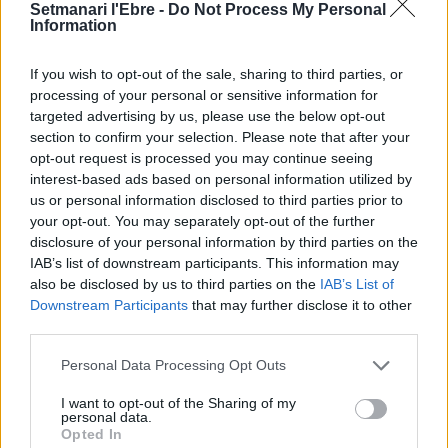
recerca sobre l’astre rei en el segon
Setmanari l'Ebre -
Do Not Process My Personal
eclipsi solar total de la seva història
Information
7 d'agost de 2026
If you wish to opt-out of the sale, sharing to third parties, or
processing of your personal or sensitive information for
L’Ajuntament de Tortosa amplia el
targeted advertising by us, please use the below opt-out
termini de les obres de l’aparcament
section to confirm your selection. Please note that after your
dels terrenys de Renfe per les altes
temperatures
opt-out request is processed you may continue seeing
interest-based ads based on personal information utilized by
7 d'agost de 2026
us or personal information disclosed to third parties prior to
your opt-out. You may separately opt-out of the further
Amposta recupera les Cases del Castell
i culmina un projecte estratègic que
disclosure of your personal information by third parties on the
vincula patrimoni, turisme i
IAB’s list of downstream participants. This information may
gastronomia
also be disclosed by us to third parties on the
IAB’s List of
6 d'agost de 2026
Downstream Participants
that may further disclose it to other
third parties.
Els vestits de paper guanyen força
enguany amb més modistes i gairebé
Personal Data Processing Opt Outs
40 peces a concurs
I want to opt-out of the Sharing of my
31 de juliol de 2026
personal data.
Opted In