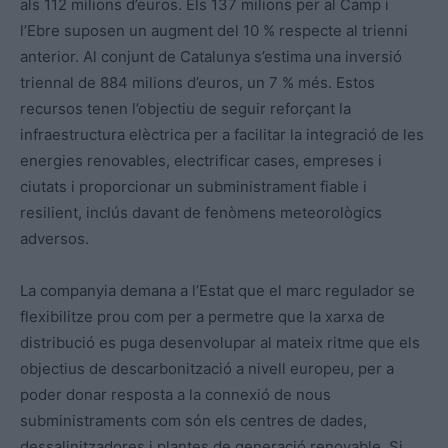
als 112 milions d’euros. Els 137 milions per al Camp i
l’Ebre suposen un augment del 10 % respecte al trienni
anterior. Al conjunt de Catalunya s’estima una inversió
triennal de 884 milions d’euros, un 7 % més. Estos
recursos tenen l’objectiu de seguir reforçant la
infraestructura elèctrica per a facilitar la integració de les
energies renovables, electrificar cases, empreses i
ciutats i proporcionar un subministrament fiable i
resilient, inclús davant de fenòmens meteorològics
adversos.
La companyia demana a l’Estat que el marc regulador se
flexibilitze prou com per a permetre que la xarxa de
distribució es puga desenvolupar al mateix ritme que els
objectius de descarbonització a nivell europeu, per a
poder donar resposta a la connexió de nous
subministraments com són els centres de dades,
dessalinitzadores i plantes de generació renovable. Si