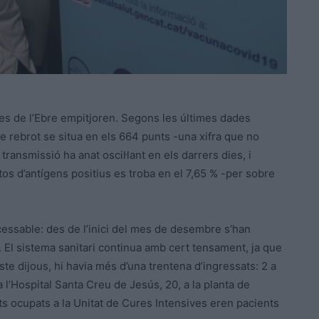
rres de l’Ebre empitjoren. Segons les últimes dades
 de rebrot se situa en els 664 punts -una xifra que no
 transmissió ha anat oscil·lant en els darrers dies, i
stos d’antígens positius es troba en el 7,65 % -per sobre
cessable: des de l’inici del mes de desembre s’han
El sistema sanitari continua amb cert tensament, ja que
ste dijous, hi havia més d’una trentena d’ingressats: 2 a
a l’Hospital Santa Creu de Jesús, 20, a la planta de
lits ocupats a la Unitat de Cures Intensives eren pacients