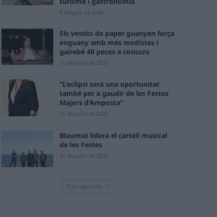
turisme i gastronomia
6 d'agost de 2026
Els vestits de paper guanyen força
enguany amb més modistes i
gairebé 40 peces a concurs
31 de juliol de 2026
“L’eclipsi serà una oportunitat
també per a gaudir de les Festes
Majors d’Amposta”
31 de juliol de 2026
Blaumut lidera el cartell musical
de les Festes
31 de juliol de 2026
Carrega més