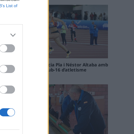
B’s List of
Paula Sintorres, Patrícia Pla i Néstor Altaba amb
la selecció catalana sub-16 d’atletisme
08 maig 2026