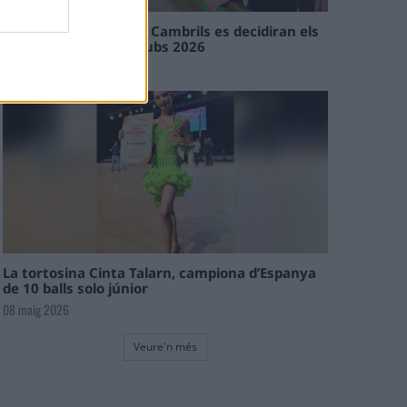
En les tirades de Flix i Cambrils es decidiran els
campions de l’Interclubs 2026
08 maig 2026
La tortosina Cinta Talarn, campiona d’Espanya
de 10 balls solo júnior
08 maig 2026
Veure'n més