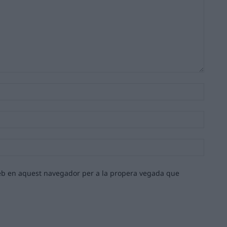
Nom:*
Email:*
Lloc
web:
 web en aquest navegador per a la propera vegada que