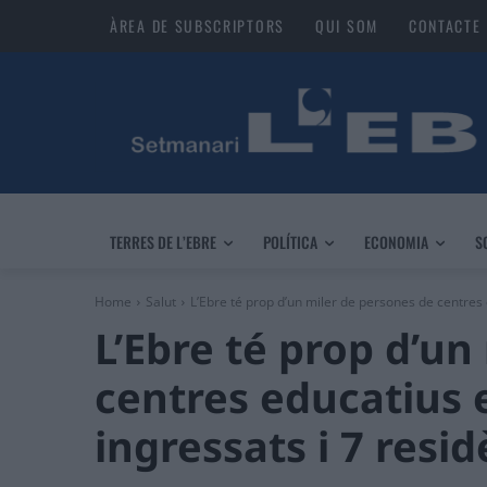
ÀREA DE SUBSCRIPTORS
QUI SOM
CONTACTE
TERRES DE L’EBRE
POLÍTICA
ECONOMIA
S
Home
Salut
L’Ebre té prop d’un miler de persones de centres 
L’Ebre té prop d’un
centres educatius 
ingressats i 7 resi