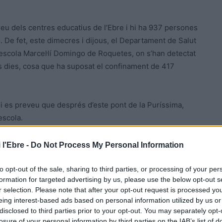
rreu dels centres educatius de l’Ebre i hi ha 937 persones
 De fet, este dimecres i dijous, el Departament de Salut
’escola Marcel·lí Domingo de Roquetes, on s’han detectat
s dies, cosa que ha suposat el confinament de 417
 i es preveu que després d’este pont de la Puríssima,
escola.
ectades per la covid. L’Onada d’Alcanar, en situació
 l'Ebre -
Do Not Process My Personal Information
 Natzaret de Móra d’Ebre, l’Onada de la Sénia, l’Onada
 l’Onada d’Ulldecona i la Residència del Perelló.
to opt-out of the sale, sharing to third parties, or processing of your per
formation for targeted advertising by us, please use the below opt-out s
r selection. Please note that after your opt-out request is processed y
eing interest-based ads based on personal information utilized by us or
disclosed to third parties prior to your opt-out. You may separately opt-
losure of your personal information by third parties on the IAB’s list of