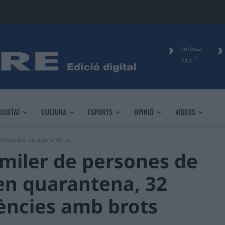
Tortosa
C
28.2
OCIETAT
CULTURA
ESPORTS
OPINIÓ
VÍDEOS
educatius en quarantena,...
 miler de persones de
en quarantena, 32
dències amb brots