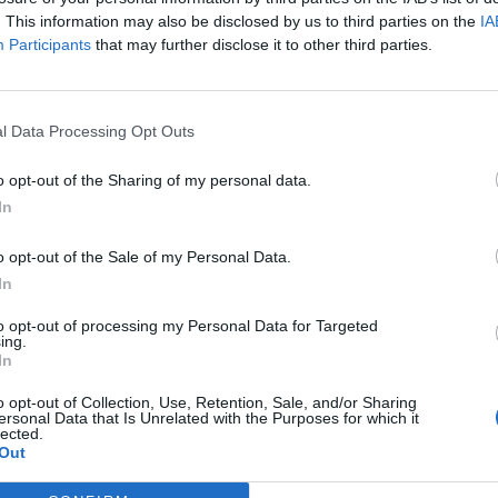
. This information may also be disclosed by us to third parties on the
IA
Participants
that may further disclose it to other third parties.
l Data Processing Opt Outs
Article següent
Salut demana no fer sopars d’empresa per Nadal
o opt-out of the Sharing of my personal data.
In
o opt-out of the Sale of my Personal Data.
In
to opt-out of processing my Personal Data for Targeted
ing.
In
o opt-out of Collection, Use, Retention, Sale, and/or Sharing
ersonal Data that Is Unrelated with the Purposes for which it
lected.
Out