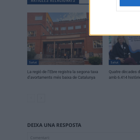
Salut
Salut
La regió de l’Ebre registra la segona taxa
Quatre dècades d’
d’avortaments més baixa de Catalunya
amb 6.414 històri
DEIXA UNA RESPOSTA