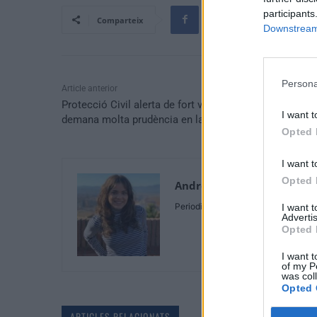
participants
Comparteix
Downstream 
Persona
Article anterior
Protecció Civil alerta de fort vent este divendres i
I want t
demana molta prudència en la mobilitat
Opted 
I want t
Opted 
Andrea Capilla Acosta
Periodista
I want 
Advertis
Opted 
I want t
of my P
was col
Opted 
ARTICLES RELACIONATS