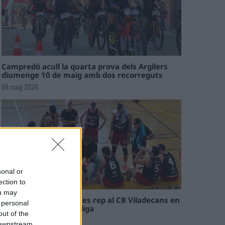
Campredó acull la quarta prova dels Argilers
diumenge 10 de maig amb dos recorreguts
09 maig 2026
sonal or
ection to
ou may
El Cantaires amb baixes rep al CB Viladecans en
 personal
el tram decisiu de la lliga
out of the
09 maig 2026
 downstream