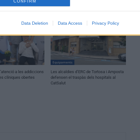
CONFIRM
Data Deletion
Data Access
Privacy Policy
Equipaments
atenció a les addiccions
Les alcaldies d’ERC de Tortosa i Amposta
es clíniques obertes
defensen el traspàs dels hospitals al
CatSalut