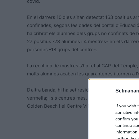
covid.
En el darrers 10 dies s’han detectat 163 positius a
confinades, segons les dades del portal d’Educació.
ha cribrat els alumnes dels grups no confinats de l
27 positius -23 alumnes i 4 mestres- en els darrer
persones -18 grups del centre-.
La recollida de mostres s’ha fet al CAP del Temple,
molts alumnes acaben les quarantenes i tornen a l’
D’altra banda, hi ha set residències del territori af
Setmanari
vermella; i sis centres més, en situació taronja: la
Golden Beach i el Centre VIMA, ambdós de la Ràpita,
If you wish 
sensitive in
confirm you
continue se
information 
further disc