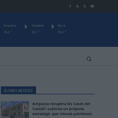
Amposta
Gandesa
Mora
C
C
C
28.2
25.5
29.4
ÚLTIMES NOTÍCIES
Amposta recupera les Cases del
Castell i culmina un projecte
estratègic que vincula patrimoni,