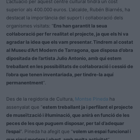
L’actuació per aquest centre cultural tindrà un cost
superior als 400.000 euros. L’alcalde, Rubén Biarnés, ha
destacat la importància del suport i col·laboració dels
organismes visitats: “
Ens han garantit la seua
col·laboració per fer realitat el projecte, ja que els hi va
agradar la idea que els vam presentar. Tindrem al costat
al Museu d’Art Modern de Tarragona, que disposa d’obra
dipositada de l’artista Julio Antonio, amb qui estem
treballant en les possibilitats de col·laboració i cessió de
l’obra que tenen inventariada, per tindre-la aquí
permanentment
”.
Des de la regidoria de Cultura,
Montse Pineda
ha
assenyalat que “
estem treballant ja i perfilant el projecte
de museïtzació i il·luminació, que anirà en funció de les
peces de les que puguem disposar, per tal d’adequar
l’espai
”. Pineda ha afegit que “
volem un espai funcional i
que sigui modern i obert, amb molta activitat
”.