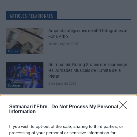
ARTICLES RELACIONATS
Amposta afegix més de 400 fotografies al
Fons Arbó
16 de juny de 2026
Cultura
Un tribut als Rolling Stones obri diumenge
les Jornades Musicals de l’Ermita de la
Pietat
5 de juny de 2026
Societat
David Carabén, Meritxell Gené i Xarim
Aresté, convidats al festival Riu de Veus del
Setmanari l'Ebre -
Do Not Process My Personal
Castell de Miravet
Information
29 de maig de 2026
Societat
If you wish to opt-out of the sale, sharing to third parties, or
processing of your personal or sensitive information for