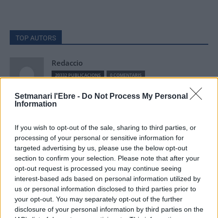
TOP AUTORS
Redaccio
20332 PUBLICACIONS
0 COMENTARIS
Setmanari l'Ebre -
Do Not Process My Personal
Information
ACN
9258 PUBLICACIONS
0 COMENTARIS
If you wish to opt-out of the sale, sharing to third parties, or
processing of your personal or sensitive information for
targeted advertising by us, please use the below opt-out
Setmanari Ebre
section to confirm your selection. Please note that after your
2419 PUBLICACIONS
0 COMENTARIS
opt-out request is processed you may continue seeing
http://localhost/setmanari-copia
interest-based ads based on personal information utilized by
us or personal information disclosed to third parties prior to
O.M.J
your opt-out. You may separately opt-out of the further
1267 PUBLICACIONS
0 COMENTARIS
disclosure of your personal information by third parties on the