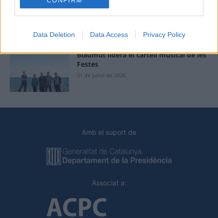
“L’eclipsi serà una oportunitat també
CONFIRM
per a gaudir de les Festes Majors
d’Amposta”
31 de juliol de 2026
Data Deletion
Data Access
Privacy Policy
Blaumut lidera el cartell musical de les
Festes
31 de juliol de 2026
Amb el suport de
Associat a: