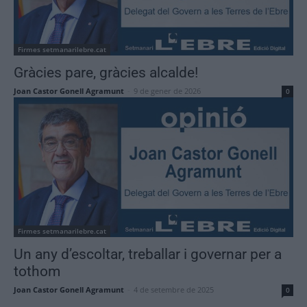
Firmes setmanarilebre.cat
Gràcies pare, gràcies alcalde!
Joan Castor Gonell Agramunt
-
9 de gener de 2026
0
Firmes setmanarilebre.cat
Un any d’escoltar, treballar i governar per a
tothom
Joan Castor Gonell Agramunt
-
4 de setembre de 2025
0