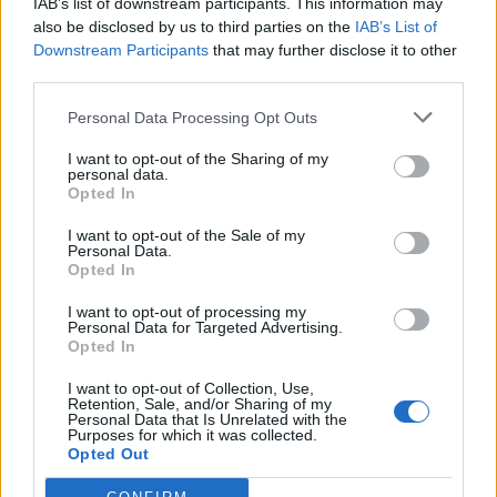
IAB’s list of downstream participants. This information may
also be disclosed by us to third parties on the
IAB’s List of
Downstream Participants
that may further disclose it to other
third parties.
- Advertisment -
Personal Data Processing Opt Outs
I want to opt-out of the Sharing of my
personal data.
MÉS LLEGITS
Opted In
I want to opt-out of the Sale of my
Amposta recupera les Cases del Castell
Personal Data.
i culmina un projecte estratègic que
Opted In
vincula patrimoni, turisme i
gastronomia
I want to opt-out of processing my
Personal Data for Targeted Advertising.
6 d'agost de 2026
Opted In
Els vestits de paper guanyen força
I want to opt-out of Collection, Use,
enguany amb més modistes i gairebé
Retention, Sale, and/or Sharing of my
40 peces a concurs
Personal Data that Is Unrelated with the
Purposes for which it was collected.
31 de juliol de 2026
Opted Out