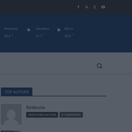
Amposta
Gandesa
Mora
C
C
C
30.4
31.7
35.8
TOP AUTORS
Redaccio
20332 PUBLICACIONS
0 COMENTARIS