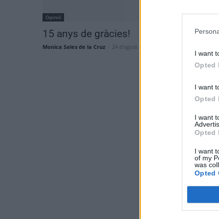
Opinió
Persona
15 anys de gràcies!
Monica Sales de la Cruz
-
24 d'agost de 2021
0
I want t
Opted 
I want t
Opted 
I want 
Advertis
Opted 
I want t
of my P
was col
Opted 