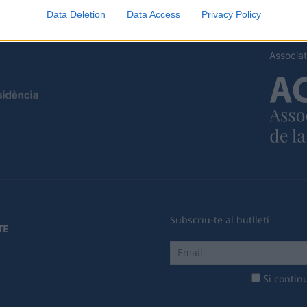
Data Deletion
Data Access
Privacy Policy
Associat
Subscriu-te al butlletí
TE
Si continu