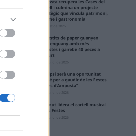
Amposta recupera les Cases del
Castell i culmina un projecte
estratègic que vincula patrimoni,
turisme i gastronomia
6 d'agost de 2026
Els vestits de paper guanyen
força enguany amb més
modistes i gairebé 40 peces a
concurs
31 de juliol de 2026
“L’eclipsi serà una oportunitat
també per a gaudir de les Festes
Majors d’Amposta”
31 de juliol de 2026
Blaumut lidera el cartell musical
de les Festes
31 de juliol de 2026