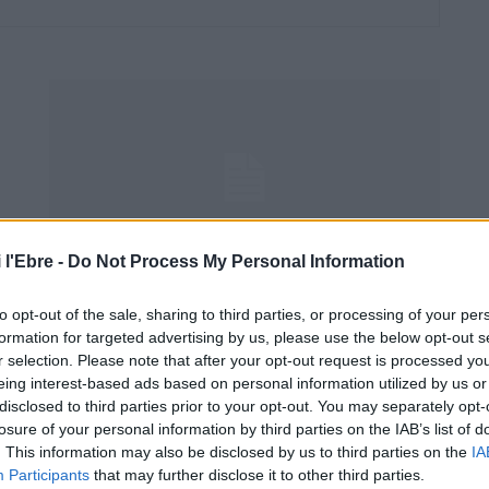
 l'Ebre -
Do Not Process My Personal Information
Opinió
Que la sentència ens trobe units
to opt-out of the sale, sharing to third parties, or processing of your per
Monica Sales de la Cruz
-
24 d'agost de 2021
0
formation for targeted advertising by us, please use the below opt-out s
r selection. Please note that after your opt-out request is processed y
eing interest-based ads based on personal information utilized by us or
disclosed to third parties prior to your opt-out. You may separately opt-
losure of your personal information by third parties on the IAB’s list of
. This information may also be disclosed by us to third parties on the
IA
Participants
that may further disclose it to other third parties.