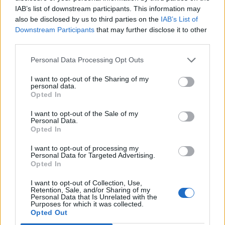
1267 PUBLICACIONS
0 COMENTARIS
IAB’s list of downstream participants. This information may
also be disclosed by us to third parties on the
IAB’s List of
Downstream Participants
that may further disclose it to other
third parties.
Personal Data Processing Opt Outs
- Advertisment -
I want to opt-out of the Sharing of my
personal data.
Opted In
MÉS LLEGITS
I want to opt-out of the Sale of my
Personal Data.
Els vestits de paper guanyen força
Opted In
enguany amb més modistes i gairebé
40 peces a concurs
I want to opt-out of processing my
Personal Data for Targeted Advertising.
31 de juliol de 2026
Opted In
“L’eclipsi serà una oportunitat també
I want to opt-out of Collection, Use,
Retention, Sale, and/or Sharing of my
per a gaudir de les Festes Majors
Personal Data that Is Unrelated with the
d’Amposta”
Purposes for which it was collected.
Opted Out
31 de juliol de 2026