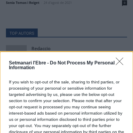
Sonia Tomas i Roiget
-
24 d'agost de 2021
0
TOP AUTORS
Redaccio
20332 PUBLICACIONS
0 COMENTARIS
Setmanari l'Ebre -
Do Not Process My Personal
Information
ACN
If you wish to opt-out of the sale, sharing to third parties, or
9257 PUBLICACIONS
0 COMENTARIS
processing of your personal or sensitive information for
targeted advertising by us, please use the below opt-out
section to confirm your selection. Please note that after your
Setmanari Ebre
opt-out request is processed you may continue seeing
2419 PUBLICACIONS
0 COMENTARIS
interest-based ads based on personal information utilized by
http://localhost/setmanari-copia
us or personal information disclosed to third parties prior to
your opt-out. You may separately opt-out of the further
O.M.J
disclosure of your personal information by third parties on the