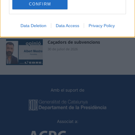
CONFIRM
Blaumut lidera el cartell musical de les
Festes
31 de juliol de 2026
Data Deletion
Data Access
Privacy Policy
Caçadors de subvencions
30 de juliol de 2026
Amb el suport de
Associat a: