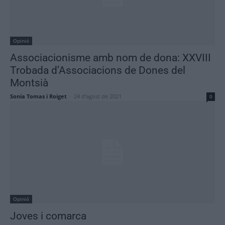
Opinió
Associacionisme amb nom de dona: XXVIII
Trobada d’Associacions de Dones del
Montsià
Sonia Tomas i Roiget
-
24 d'agost de 2021
0
Opinió
Joves i comarca