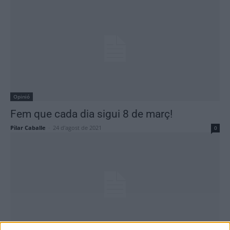
Opinió
Fem que cada dia sigui 8 de març!
Pilar Caballe
-
24 d'agost de 2021
0