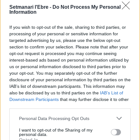
Opinió
Setmanari l'Ebre -
Do Not Process My Personal
8 de març
Information
Pilar Caballe
-
24 d'agost de 2021
0
If you wish to opt-out of the sale, sharing to third parties, or
processing of your personal or sensitive information for
targeted advertising by us, please use the below opt-out
section to confirm your selection. Please note that after your
TOP AUTORS
opt-out request is processed you may continue seeing
interest-based ads based on personal information utilized by
us or personal information disclosed to third parties prior to
Redaccio
your opt-out. You may separately opt-out of the further
20332 PUBLICACIONS
0 COMENTARIS
disclosure of your personal information by third parties on the
IAB’s list of downstream participants. This information may
also be disclosed by us to third parties on the
IAB’s List of
ACN
Downstream Participants
that may further disclose it to other
9260 PUBLICACIONS
0 COMENTARIS
third parties.
Personal Data Processing Opt Outs
Setmanari Ebre
I want to opt-out of the Sharing of my
2419 PUBLICACIONS
0 COMENTARIS
personal data.
Opted In
http://localhost/setmanari-copia