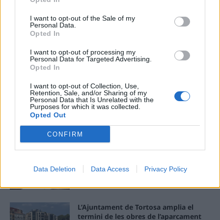
I want to opt-out of the Sale of my
O.M.J
Personal Data.
Opted In
1267 PUBLICACIONS
0 COMENTARIS
I want to opt-out of processing my
Personal Data for Targeted Advertising.
Opted In
I want to opt-out of Collection, Use,
- Advertisment -
Retention, Sale, and/or Sharing of my
Personal Data that Is Unrelated with the
Purposes for which it was collected.
Opted Out
MÉS LLEGITS
CONFIRM
L’Observatori de l’Ebre lidera de nou la
recerca sobre l’astre rei en el segon
Data Deletion
Data Access
Privacy Policy
eclipsi solar total de la seva història
7 d'agost de 2026
L’Ajuntament de Tortosa amplia el
termini de les obres de l’aparcament