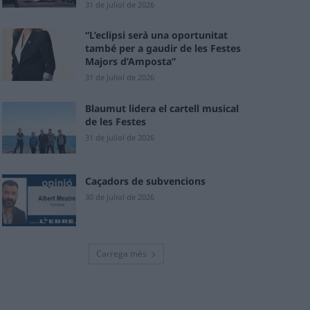
31 de juliol de 2026
“L’eclipsi serà una oportunitat
també per a gaudir de les Festes
Majors d’Amposta”
31 de juliol de 2026
Blaumut lidera el cartell musical
de les Festes
31 de juliol de 2026
Caçadors de subvencions
30 de juliol de 2026
Carrega més