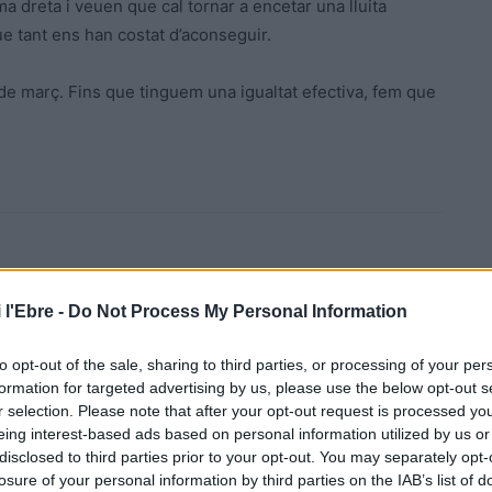
ema dreta i veuen que cal tornar a encetar una lluita
e tant ens han costat d’aconseguir.
 de març. Fins que tinguem una igualtat efectiva, fem que
 l'Ebre -
Do Not Process My Personal Information
to opt-out of the sale, sharing to third parties, or processing of your per
Article següent
formation for targeted advertising by us, please use the below opt-out s
La colla castellera i Golafre, les primeres entitats a
r selection. Please note that after your opt-out request is processed y
instal·lar-se a les naus d’Indo
eing interest-based ads based on personal information utilized by us or
disclosed to third parties prior to your opt-out. You may separately opt-
losure of your personal information by third parties on the IAB’s list of