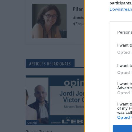
participants
Pilar Caballe
Downstream 
directora dels Serveis Territorials de
d’Esquerra Tortosa
Persona
I want t
Opted 
ARTICLES RELACIONATS
I want t
Opted 
I want 
Advertis
Opted 
I want t
of my P
was col
Opted 
Opinió
Opinió
Guanya Tortosa
Grandesa i runa: 