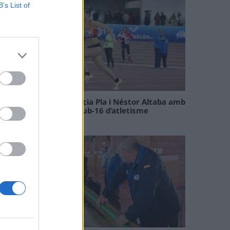
B’s List of
Paula Sintorres, Patrícia Pla i Néstor Altaba amb
la selecció catalana sub-16 d’atletisme
08 maig 2026