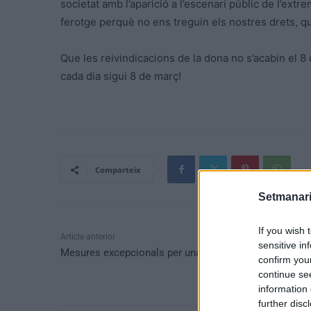
societat amb l’aparició a l’escenari públic de l’extr
ferotge perquè no ens treguin els nostres drets, qu
Que les reivindicacions de la dona no s’acabin el 8
cada dia sigui 8 de març!
Comparteix
Setmanari
If you wish 
Article anterior
sensitive in
Mesures excepcionals per una pandèmia mundial
confirm you
continue se
information 
further disc