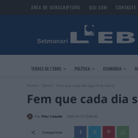
ÀREA DE SUBSCRIPTORS
QUI SOM
CONTACTE
TERRES DE L’EBRE
POLÍTICA
ECONOMIA
S
Home
Opinió
Fem que cada dia sigui 8 de març!
Fem que cada dia s
Per
Pilar Caballe
2020-03-13 10:00:00
Comparteix