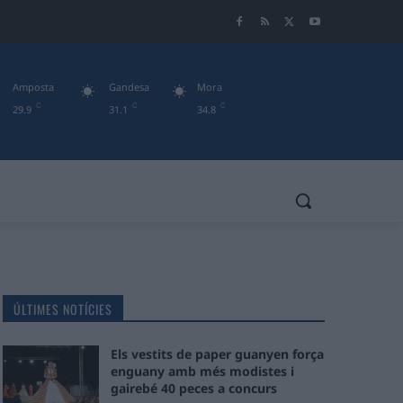
Amposta
Gandesa
Mora
C
C
C
29.9
31.1
34.8
ÚLTIMES NOTÍCIES
Els vestits de paper guanyen força
enguany amb més modistes i
gairebé 40 peces a concurs