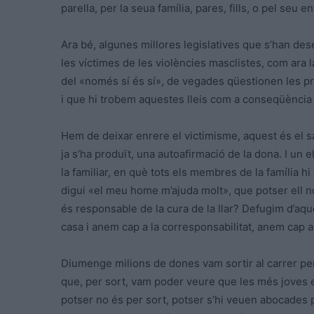
parella, per la seua família, pares, fills, o pel seu en
Ara bé, algunes millores legislatives que s’han de
les víctimes de les violències masclistes, com ara l
del «només sí és sí», de vegades qüestionen les prò
i que hi trobem aquestes lleis com a conseqüència
Hem de deixar enrere el victimisme, aquest és el sal
ja s’ha produït, una autoafirmació de la dona. I un e
la familiar, en què tots els membres de la família h
digui «el meu home m’ajuda molt», que potser ell 
és responsable de la cura de la llar? Defugim d’aqu
casa i anem cap a la corresponsabilitat, anem cap a l
Diumenge milions de dones vam sortir al carrer per
que, per sort, vam poder veure que les més joves es
potser no és per sort, potser s’hi veuen abocades 