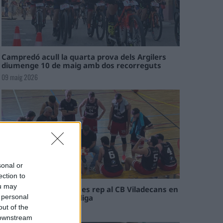
Campredó acull la quarta prova dels Argilers
diumenge 10 de maig amb dos recorreguts
09 maig 2026
sonal or
ection to
ou may
El Cantaires amb baixes rep al CB Viladecans en
el tram decisiu de la lliga
 personal
out of the
09 maig 2026
 downstream