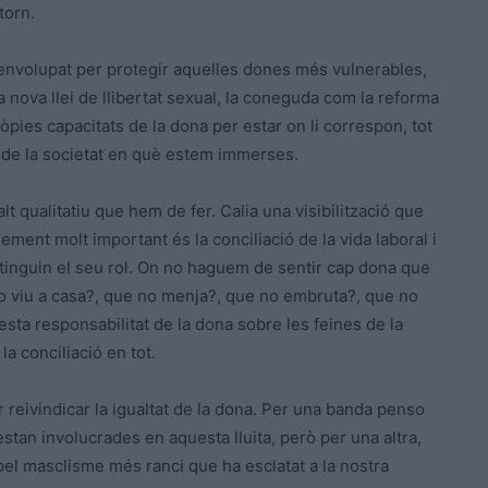
torn.
senvolupat per protegir aquelles dones més vulnerables,
a nova llei de llibertat sexual, la coneguda com la reforma
pies capacitats de la dona per estar on li correspon, tot
 de la societat en què estem immerses.
t qualitatiu que hem de fer. Calia una visibilització que
lement molt important és la conciliació de la vida laboral i
i tinguin el seu rol. On no haguem de sentir cap dona que
no viu a casa?, que no menja?, que no embruta?, que no
esta responsabilitat de la dona sobre les feines de la
a conciliació en tot.
 reivindicar la igualtat de la dona. Per una banda penso
tan involucrades en aquesta lluita, però per una altra,
pel masclisme més ranci que ha esclatat a la nostra