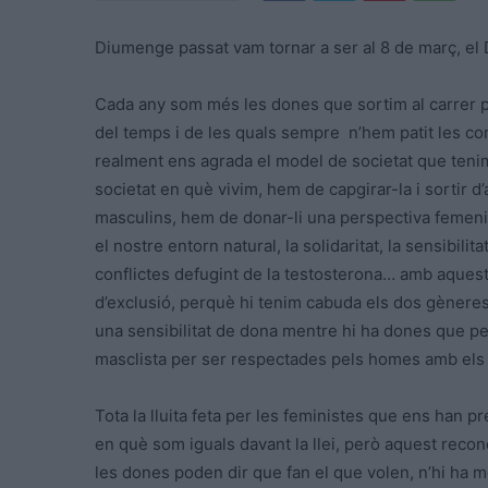
Diumenge passat vam tornar a ser al 8 de març, el 
Cada any som més les dones que sortim al carrer pe
del temps i de les quals sempre n’hem patit les co
realment ens agrada el model de societat que tenim
societat en què vivim, hem de capgirar-la i sortir
masculins, hem de donar-li una perspectiva femeni
el nostre entorn natural, la solidaritat, la sensibilita
conflictes defugint de la testosterona… amb aquest
d’exclusió, perquè hi tenim cabuda els dos gènere
una sensibilitat de dona mentre hi ha dones que per
masclista per ser respectades pels homes amb els
Tota la lluita feta per les feministes que ens han pr
en què som iguals davant la llei, però aquest recone
les dones poden dir que fan el que volen, n’hi ha 