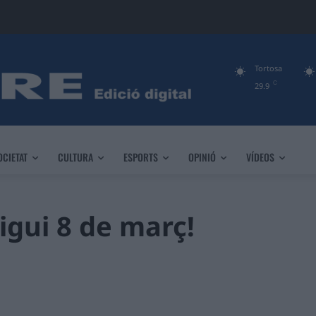
Tortosa
C
29.9
OCIETAT
CULTURA
ESPORTS
OPINIÓ
VÍDEOS
igui 8 de març!