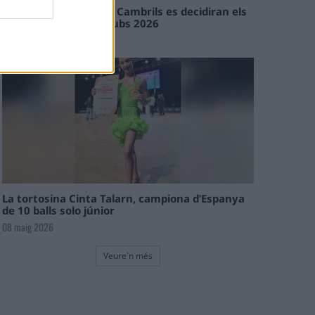
En les tirades de Flix i Cambrils es decidiran els
campions de l’Interclubs 2026
08 maig 2026
La tortosina Cinta Talarn, campiona d’Espanya
de 10 balls solo júnior
08 maig 2026
Veure'n més