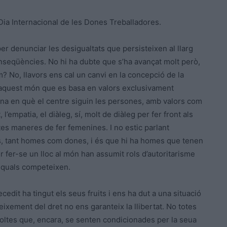
Dia Internacional de les Dones Treballadores.
r denunciar les desigualtats que persisteixen al llarg
nseqüències. No hi ha dubte que s’ha avançat molt però,
? No, llavors ens cal un canvi en la concepció de la
 d’aquest món que es basa en valors exclusivament
na en què el centre siguin les persones, amb valors com
t, l’empatia, el diàleg, sí, molt de diàleg per fer front als
es maneres de fer femenines. I no estic parlant
s, tant homes com dones, i és que hi ha homes que tenen
 fer-se un lloc al món han assumit rols d’autoritarisme
 quals competeixen.
ecedit ha tingut els seus fruits i ens ha dut a una situació
ixement del dret no ens garanteix la llibertat. No totes
moltes que, encara, se senten condicionades per la seua