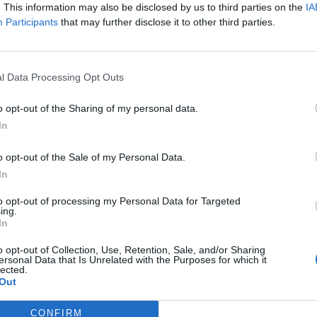
. This information may also be disclosed by us to third parties on the
IA
Participants
that may further disclose it to other third parties.
 la Presidència a les Terres de l’Ebre i regidora del grup municipal
l Data Processing Opt Outs
o opt-out of the Sharing of my personal data.
In
o opt-out of the Sale of my Personal Data.
In
to opt-out of processing my Personal Data for Targeted
ing.
In
o opt-out of Collection, Use, Retention, Sale, and/or Sharing
ersonal Data that Is Unrelated with the Purposes for which it
lected.
Out
Firmes setmanarilebre.cat
CONFIRM
Agafa la piqueta,
Sant Carles de la Ràpita