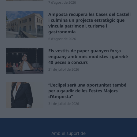
7 d'agost de 2026
Amposta recupera les Cases del Castell
i culmina un projecte estratègic que
vincula patrimoni, turisme i
gastronomia
6 d'agost de 2026
Els vestits de paper guanyen força
enguany amb més modistes i gairebé
40 peces a concurs
31 de juliol de 2026
“L’eclipsi serà una oportunitat també
per a gaudir de les Festes Majors
d’Amposta”
31 de juliol de 2026
Amb el suport de