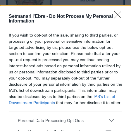
Setmanari l'Ebre -
Do Not Process My Personal
Information
Firmes setmanarilebre.cat
Gener del 2022: segon aniversari del Gloria
If you wish to opt-out of the sale, sharing to third parties, or
Xavier Curto
-
7 de març de 2023
0
processing of your personal or sensitive information for
targeted advertising by us, please use the below opt-out
section to confirm your selection. Please note that after your
opt-out request is processed you may continue seeing
interest-based ads based on personal information utilized by
TOP AUTORS
us or personal information disclosed to third parties prior to
your opt-out. You may separately opt-out of the further
Redaccio
disclosure of your personal information by third parties on the
IAB’s list of downstream participants. This information may
20332 PUBLICACIONS
0 COMENTARIS
also be disclosed by us to third parties on the
IAB’s List of
Downstream Participants
that may further disclose it to other
third parties.
ACN
9259 PUBLICACIONS
0 COMENTARIS
Personal Data Processing Opt Outs