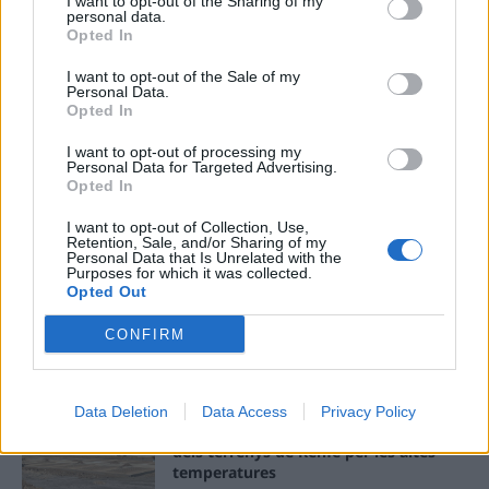
I want to opt-out of the Sharing of my
personal data.
Setmanari Ebre
Opted In
2419 PUBLICACIONS
0 COMENTARIS
http://localhost/setmanari-copia
I want to opt-out of the Sale of my
Personal Data.
Opted In
O.M.J
1267 PUBLICACIONS
0 COMENTARIS
I want to opt-out of processing my
Personal Data for Targeted Advertising.
Opted In
I want to opt-out of Collection, Use,
Retention, Sale, and/or Sharing of my
Personal Data that Is Unrelated with the
Purposes for which it was collected.
- Advertisment -
Opted Out
CONFIRM
MÉS LLEGITS
L’Ajuntament de Tortosa amplia el
Data Deletion
Data Access
Privacy Policy
termini de les obres de l’aparcament
dels terrenys de Renfe per les altes
temperatures