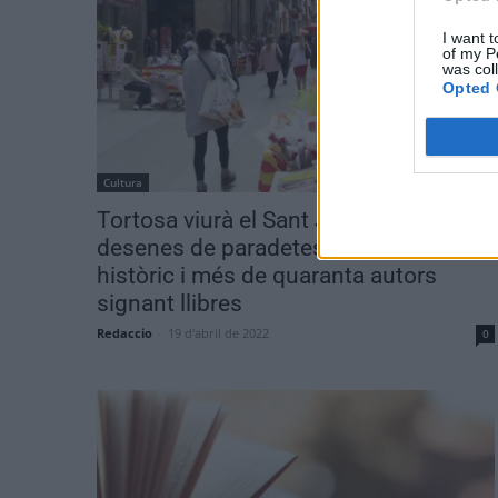
I want t
of my P
was col
Opted 
Cultura
Tortosa viurà el Sant Jordi amb
desenes de paradetes al centre
històric i més de quaranta autors
signant llibres
Redaccio
-
19 d'abril de 2022
0