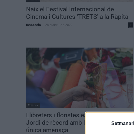
Naix el Festival Internacional de
Cinema i Cultures ‘TRETS’ a la Ràpita
Redaccio
-
28 d'abril de 2022
0
Cultura
Llibreters i floristes esperen un Sant
Jordi de rècord amb la pluja com a
Setmanari
única amenaça