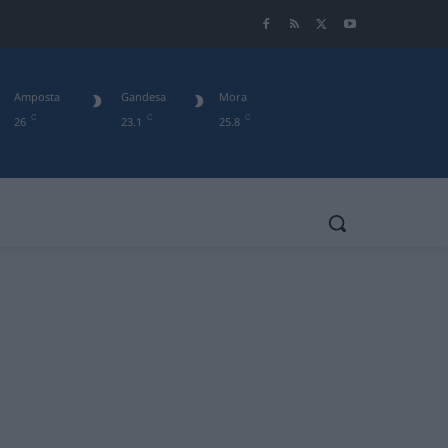
Amposta
Gandesa
Mora
C
C
C
26
23.1
25.8