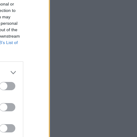
sonal or
ection to
ou may
 personal
out of the
 downstream
B’s List of