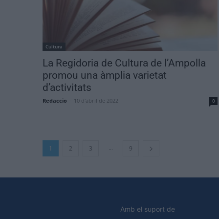
Cultura
La Regidoria de Cultura de l’Ampolla
promou una àmplia varietat
d’activitats
Redaccio
-
10 d'abril de 2022
0
...
1
2
3
9
Amb el suport de