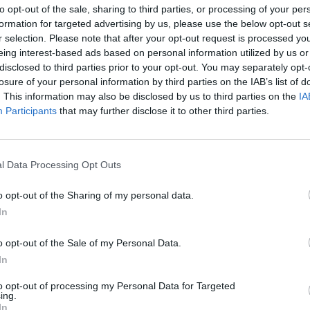
to opt-out of the sale, sharing to third parties, or processing of your per
formation for targeted advertising by us, please use the below opt-out s
r selection. Please note that after your opt-out request is processed y
eing interest-based ads based on personal information utilized by us or
disclosed to third parties prior to your opt-out. You may separately opt-
losure of your personal information by third parties on the IAB’s list of
. This information may also be disclosed by us to third parties on the
IA
Participants
that may further disclose it to other third parties.
l Data Processing Opt Outs
Cultura
o opt-out of the Sharing of my personal data.
La Diputació de Tarragona celebra
In
Sant Jordi amb novetats editorials i
estands a Reus, Tarragona i Tortosa
o opt-out of the Sale of my Personal Data.
Redaccio
-
21 d'abril de 2022
0
In
to opt-out of processing my Personal Data for Targeted
ing.
In