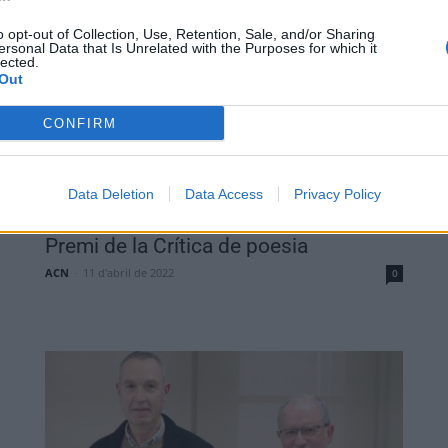
o opt-out of Collection, Use, Retention, Sale, and/or Sharing
ersonal Data that Is Unrelated with the Purposes for which it
lected.
Out
CONFIRM
Cultura
Data Deletion
Data Access
Privacy Policy
El poeta ebrenc Joan Todó guanya el
Premi de la Crítica de poesia
ACN
-
11 d'abril de 2022
0