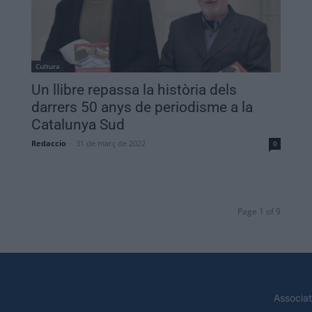
Cultura
Un llibre repassa la història dels
darrers 50 anys de periodisme a la
Catalunya Sud
Redaccio
-
31 de març de 2022
0
Page 1 of 9
Associat