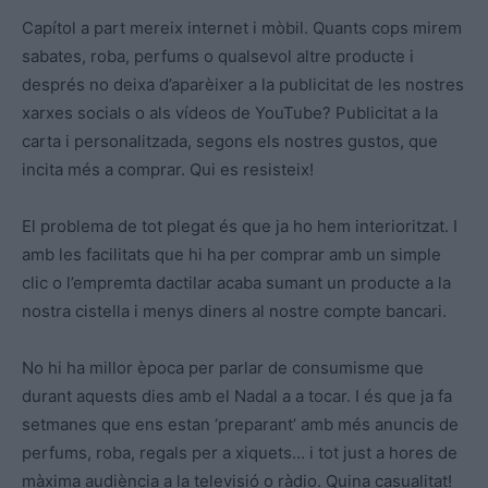
Capítol a part mereix internet i mòbil. Quants cops mirem
sabates, roba, perfums o qualsevol altre producte i
després no deixa d’aparèixer a la publicitat de les nostres
xarxes socials o als vídeos de YouTube? Publicitat a la
carta i personalitzada, segons els nostres gustos, que
incita més a comprar. Qui es resisteix!
El problema de tot plegat és que ja ho hem interioritzat. I
amb les facilitats que hi ha per comprar amb un simple
clic o l’empremta dactilar acaba sumant un producte a la
nostra cistella i menys diners al nostre compte bancari.
No hi ha millor època per parlar de consumisme que
durant aquests dies amb el Nadal a a tocar. I és que ja fa
setmanes que ens estan ‘preparant’ amb més anuncis de
perfums, roba, regals per a xiquets… i tot just a hores de
màxima audiència a la televisió o ràdio. Quina casualitat!