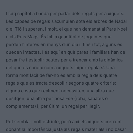
I faig capítol a banda per parlar dels regals per a xiquets.
Les capses de regals s’acumulen sota els arbres de Nadal
o el Tió i superen, i molt, el que han demanat al Pare Noel
o als Reis Mags. És tal la quantitat de joguines que
perden l’interès en menys d’un dia i, fins i tot, alguns es
queden intactes. I és aquí en què pares i familiars han de
posar fre i establir pautes per a trencar amb la dinàmica
del que es coneix com a xiquets ‘hiperregalats’. Una
forma molt fàcil de fer-ho és amb la regla dels quatre
regals que es tracta d’escollir segons quatre criteris:
alguna cosa que realment necessiten, una altra que
desitgen, una altra per posar-se (roba, sabates o
complements) i, per últim, un regal per llegir.
Pot semblar molt estricte, però així els xiquets creixent
donant la importància justa als regals materials i no basar