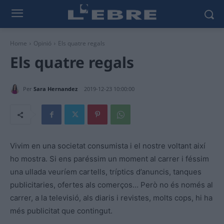
Home
Opinió
Els quatre regals
Els quatre regals
Per
Sara Hernandez
2019-12-23 10:00:00
Vivim en una societat consumista i el nostre voltant així
ho mostra. Si ens paréssim un moment al carrer i féssim
una ullada veuríem cartells, tríptics d’anuncis, tanques
publicitaries, ofertes als comerços… Però no és només al
carrer, a la televisió, als diaris i revistes, molts cops, hi ha
més publicitat que contingut.