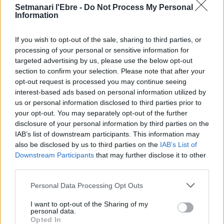
termini de les obres de l’aparcament
Setmanari l'Ebre -
Do Not Process My Personal
Information
dels terrenys de Renfe per les altes
temperatures
7 d'agost de 2026
If you wish to opt-out of the sale, sharing to third parties, or
processing of your personal or sensitive information for
Amposta recupera les Cases del Castell
targeted advertising by us, please use the below opt-out
i culmina un projecte estratègic que
section to confirm your selection. Please note that after your
vincula patrimoni, turisme i
opt-out request is processed you may continue seeing
gastronomia
interest-based ads based on personal information utilized by
6 d'agost de 2026
us or personal information disclosed to third parties prior to
your opt-out. You may separately opt-out of the further
Els vestits de paper guanyen força
disclosure of your personal information by third parties on the
enguany amb més modistes i gairebé
IAB’s list of downstream participants. This information may
40 peces a concurs
also be disclosed by us to third parties on the
IAB’s List of
31 de juliol de 2026
Downstream Participants
that may further disclose it to other
third parties.
“L’eclipsi serà una oportunitat també
Personal Data Processing Opt Outs
per a gaudir de les Festes Majors
d’Amposta”
I want to opt-out of the Sharing of my
31 de juliol de 2026
personal data.
Opted In