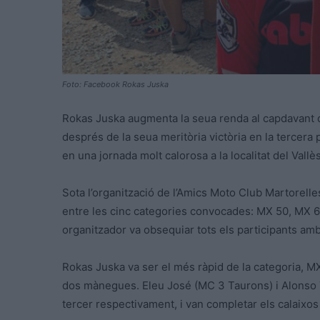
Foto: Facebook Rokas Juska
Rokas Juska augmenta la seua renda al capdavant d
després de la seua meritòria victòria en la tercera
en una jornada molt calorosa a la localitat del Vallès
Sota l’organització de l’Amics Moto Club Martorelles
entre les cinc categories convocades: MX 50, MX 6
organitzador va obsequiar tots els participants amb
Rokas Juska va ser el més ràpid de la categoria, M
dos mànegues. Eleu José (MC 3 Taurons) i Alonso T
tercer respectivament, i van completar els calaixos