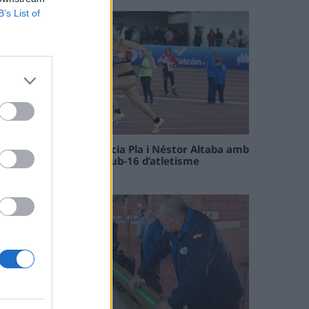
B’s List of
Paula Sintorres, Patrícia Pla i Néstor Altaba amb
la selecció catalana sub-16 d’atletisme
08 maig 2026