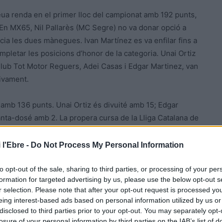
ua renda en el primer lloc del campionat amb 192 punts,
 En MX65, Nil Pallarès (MC Segre) no va donar opció a
ia les dues mànegues. Ivan Martínez es va enfilar fins a
mpletar les posicions d’honor de la categoria. Unai Ortiz
 Club Tot Motor Reguers, Adei Casas i Edgar Martinez, van
tivament.
és amb 136 punts. Unai Ortiz és divuité amb 15; Edgar
nta-dosé amb 2. La propera cursa de la Lliga Catalana de
l circuit Els Cortals.
 l'Ebre -
Do Not Process My Personal Information
at
@FCMotociclisme
@irccid
@JoanBarbera7
@MarcFornos
to opt-out of the sale, sharing to third parties, or processing of your per
formation for targeted advertising by us, please use the below opt-out s
r selection. Please note that after your opt-out request is processed y
eing interest-based ads based on personal information utilized by us or
disclosed to third parties prior to your opt-out. You may separately opt-
losure of your personal information by third parties on the IAB’s list of