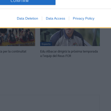
CONFIRM
Data Deletion
Data Access
Privacy Policy
Esports
a per la continuïtat
Edu Albacar dirigirà la pròxima temporada
a l’equip del Reus FCR