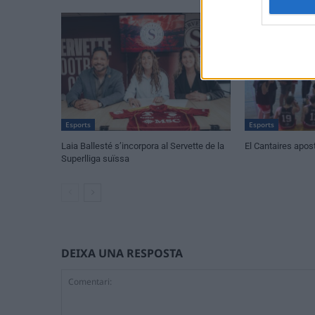
Esports
Esports
Laia Ballesté s’incorpora al Servette de la
El Cantaires apost
Superlliga suïssa
DEIXA UNA RESPOSTA