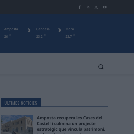
Amposta
Gandesa
Mora
C
C
C
26
23.2
23.7
ÚLTIMES NOTÍCIES
Amposta recupera les Cases del
Castell i culmina un projecte
estratègic que vincula patrimoni,