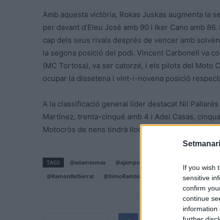
Amb aquesta victòria, Rokas Juskas
augmenta la se
per davant d’Eleu José amb 90 i Iker Cano amb 86.
cap dels seus rivals després de vencer amb solvènc
la segona posició del podi. Vincent Carbonell va co
(MC Tortosa), va ser catorzé, i els pilots del Moto
ocupar la dissetena i vint-i-novena posició respec
A la classificació general líder destacat Nil Pallar
Martínez, trenta-cinqué amb 4 i Adei Casas, cinqua
Motocròs de nens tindrà lloc el pròxim 3 d’octubre a
Setmanari
TAGS
@adamtomas
@ajamposta
@Amposta
@esportc
If you wish 
@RamonBelSerrat
@XimoRambla
#RokasJuska
sensitive in
confirm you
continue se
information 
further disc