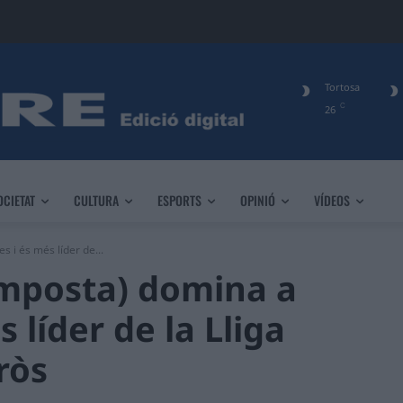
Tortosa
C
26
OCIETAT
CULTURA
ESPORTS
OPINIÓ
VÍDEOS
 i és més líder de...
mposta) domina a
 líder de la Lliga
ròs