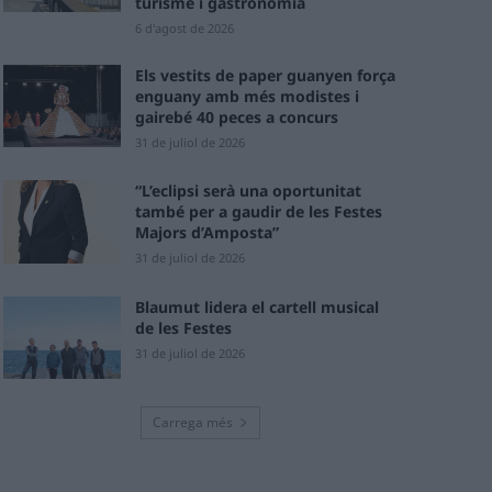
turisme i gastronomia
6 d'agost de 2026
Els vestits de paper guanyen força
enguany amb més modistes i
gairebé 40 peces a concurs
31 de juliol de 2026
“L’eclipsi serà una oportunitat
també per a gaudir de les Festes
Majors d’Amposta”
31 de juliol de 2026
Blaumut lidera el cartell musical
de les Festes
31 de juliol de 2026
Carrega més