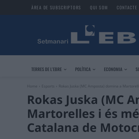
ÀREA DE SUBSCRIPTORS
QUI SOM
CONTACTE
TERRES DE L’EBRE
POLÍTICA
ECONOMIA
S
Home
Esports
Rokas Juska (MC Amposta) domina a Martorelles
Rokas Juska (MC A
Martorelles i és més
Catalana de Motoc