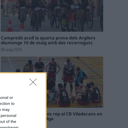
Campredó acull la quarta prova dels Argilers
diumenge 10 de maig amb dos recorreguts
09 maig 2026
sonal or
ection to
ou may
El Cantaires amb baixes rep al CB Viladecans en
 personal
el tram decisiu de la lliga
out of the
09 maig 2026
 downstream