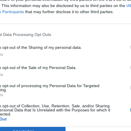
. This information may also be disclosed by us to third parties on the
IA
Participants
that may further disclose it to other third parties.
Article següent
l Data Processing Opt Outs
Salut permet les visites amb contacte físic a les
residències
o opt-out of the Sharing of my personal data.
In
o opt-out of the Sale of my Personal Data.
In
to opt-out of processing my Personal Data for Targeted
ing.
In
o opt-out of Collection, Use, Retention, Sale, and/or Sharing
ersonal Data that Is Unrelated with the Purposes for which it
lected.
Out