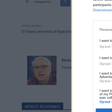
Comparteix
participants
Downstream 
Article anterior
Persona
El Gepec presenta al·legacions a la MAT de Forestalia
I want t
Opted 
I want t
Enric Alguero
Opted 
Periodista
I want 
Advertis
Opted 
I want t
of my P
was col
Opted 
ARTICLES RELACIONATS