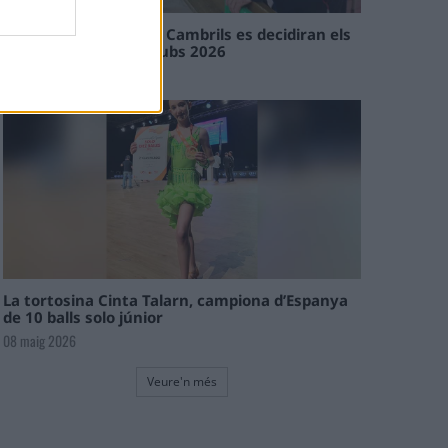
En les tirades de Flix i Cambrils es decidiran els
campions de l’Interclubs 2026
08 maig 2026
La tortosina Cinta Talarn, campiona d’Espanya
de 10 balls solo júnior
08 maig 2026
Veure'n més