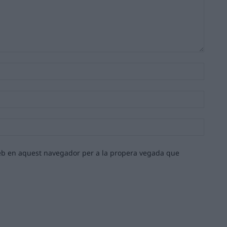
Nom:*
Email:*
Lloc
web:
 web en aquest navegador per a la propera vegada que