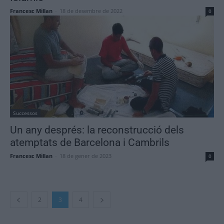
Francesc Millan
-
18 de desembre de 2022
0
Successos
Un any després: la reconstrucció dels
atemptats de Barcelona i Cambrils
Francesc Millan
-
18 de gener de 2023
0
2
3
4