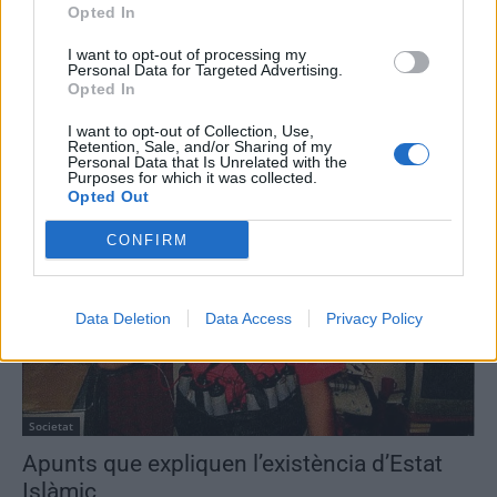
Opted In
I want to opt-out of processing my
Personal Data for Targeted Advertising.
Sense categoria
Opted In
Prop de mil persones pugen el cim del
I want to opt-out of Collection, Use,
Montcaro als Ports de Beseit per demanar
Retention, Sale, and/or Sharing of my
Personal Data that Is Unrelated with the
l’alliberament de Carme Forcadell
Purposes for which it was collected.
Opted Out
Francesc Millan
-
13 d'octubre de 2018
0
CONFIRM
Data Deletion
Data Access
Privacy Policy
Societat
Apunts que expliquen l’existència d’Estat
Islàmic