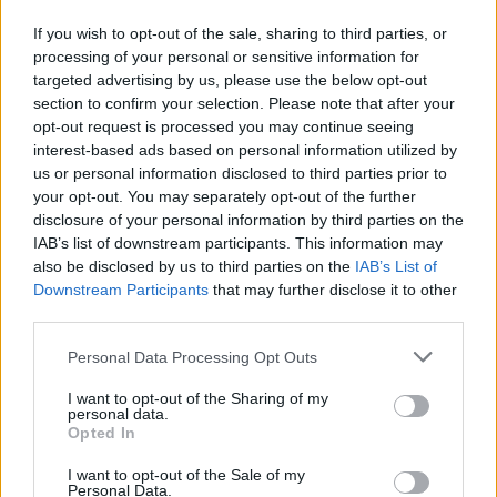
If you wish to opt-out of the sale, sharing to third parties, or
processing of your personal or sensitive information for
targeted advertising by us, please use the below opt-out
section to confirm your selection. Please note that after your
opt-out request is processed you may continue seeing
interest-based ads based on personal information utilized by
us or personal information disclosed to third parties prior to
your opt-out. You may separately opt-out of the further
disclosure of your personal information by third parties on the
Política
IAB’s list of downstream participants. This information may
La CUP Tortosa decidix en una assemblea
also be disclosed by us to third parties on the
IAB’s List of
oberta tornar-se a presentar a les eleccions
Downstream Participants
that may further disclose it to other
locals
third parties.
Francesc Millan
-
14 d'octubre de 2018
0
Personal Data Processing Opt Outs
I want to opt-out of the Sharing of my
personal data.
Opted In
I want to opt-out of the Sale of my
Personal Data.