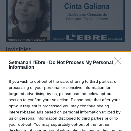
Firmes setmanarilebre.cat
Invisibles
Cinta Galiana
-
22 de març de 2022
0
Setmanari l'Ebre -
Do Not Process My Personal
Information
If you wish to opt-out of the sale, sharing to third parties, or
processing of your personal or sensitive information for
targeted advertising by us, please use the below opt-out
section to confirm your selection. Please note that after your
opt-out request is processed you may continue seeing
interest-based ads based on personal information utilized by
Firmes setmanarilebre.cat
us or personal information disclosed to third parties prior to
your opt-out. You may separately opt-out of the further
Sumant forces
disclosure of your personal information by third parties on the