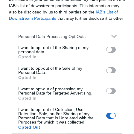
Cinta Galiana
-
6 de febrer de 2022
0
IAB’s list of downstream participants. This information may
also be disclosed by us to third parties on the
IAB’s List of
Downstream Participants
that may further disclose it to other
third parties.
Personal Data Processing Opt Outs
I want to opt-out of the Sharing of my
personal data.
Opted In
Firmes setmanarilebre.cat
I want to opt-out of the Sale of my
Personal Data.
Lo Quiosc de Carlos
Opted In
Cinta Galiana
-
10 de desembre de 2021
0
I want to opt-out of processing my
Personal Data for Targeted Advertising.
Opted In
I want to opt-out of Collection, Use,
Retention, Sale, and/or Sharing of my
Personal Data that Is Unrelated with the
Purposes for which it was collected.
Opted Out