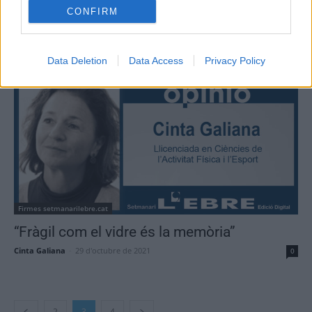
CONFIRM
Firmes setmanarilebre.cat
Dia mundial del vàter
Data Deletion
Data Access
Privacy Policy
Cinta Galiana
-
19 de novembre de 2021
0
Firmes setmanarilebre.cat
“Fràgil com el vidre és la memòria”
Cinta Galiana
-
29 d'octubre de 2021
0
2
3
4