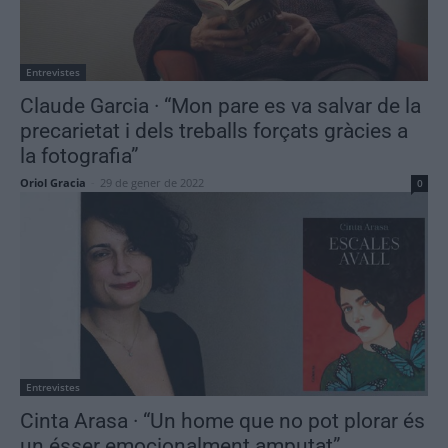
Entrevistes
Claude Garcia · “Mon pare es va salvar de la
precarietat i dels treballs forçats gràcies a
la fotografia”
Oriol Gracia
-
29 de gener de 2022
0
Entrevistes
Cinta Arasa · “Un home que no pot plorar és
un ésser emocionalment amputat”