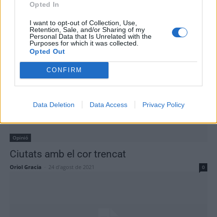
Opted In
Opinió
I want to opt-out of Collection, Use,
Documentals per explicar el Delta
Retention, Sale, and/or Sharing of my
Personal Data that Is Unrelated with the
Oriol Gracia
-
24 d'agost de 2021
0
Purposes for which it was collected.
Opted Out
CONFIRM
Data Deletion
Data Access
Privacy Policy
Opinió
Ciutats amb el cor trencat
Oriol Gracia
-
24 d'agost de 2021
0