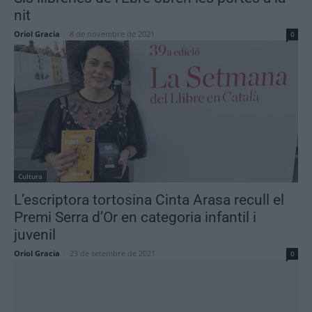
nit
Oriol Gracia
-
8 de novembre de 2021
0
Cultura
L’escriptora tortosina Cinta Arasa recull el
Premi Serra d’Or en categoria infantil i
juvenil
Oriol Gracia
-
23 de setembre de 2021
0