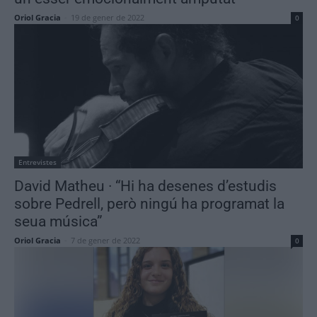
Oriol Gracia
-
19 de gener de 2022
0
Entrevistes
David Matheu · “Hi ha desenes d’estudis
sobre Pedrell, però ningú ha programat la
seua música”
Oriol Gracia
-
7 de gener de 2022
0