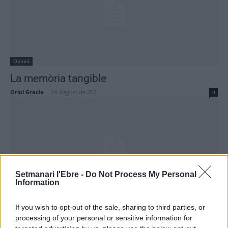
Opinió
La memòria tangible
Oriol Gracia
-
24 d'agost de 2021
0
Setmanari l'Ebre -
Do Not Process My Personal
Information
Opinió
If you wish to opt-out of the sale, sharing to third parties, or
El català de les vaques
processing of your personal or sensitive information for
Oriol Gracia
-
24 d'agost de 2021
0