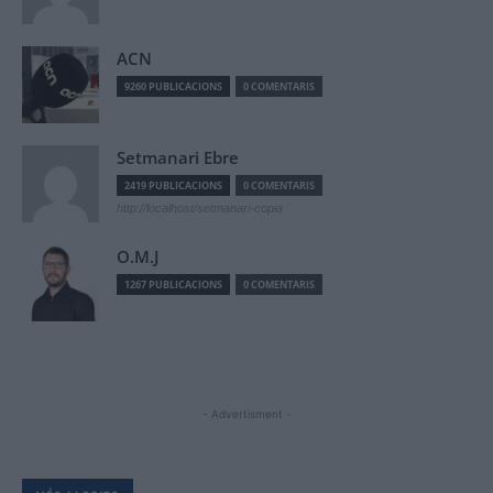
ACN
9260 PUBLICACIONS
0 COMENTARIS
Setmanari Ebre
2419 PUBLICACIONS
0 COMENTARIS
http://localhost/setmanari-copia
O.M.J
1267 PUBLICACIONS
0 COMENTARIS
- Advertisment -