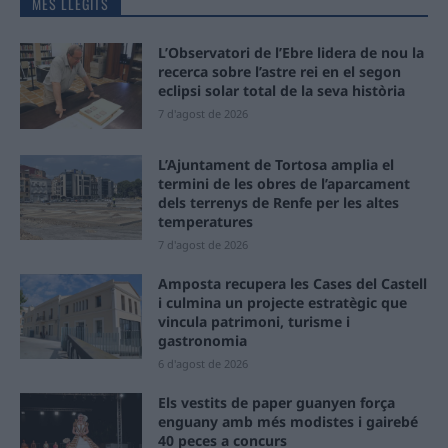
MÉS LLEGITS
L’Observatori de l’Ebre lidera de nou la
recerca sobre l’astre rei en el segon
eclipsi solar total de la seva història
7 d'agost de 2026
L’Ajuntament de Tortosa amplia el
termini de les obres de l’aparcament
dels terrenys de Renfe per les altes
temperatures
7 d'agost de 2026
Amposta recupera les Cases del Castell
i culmina un projecte estratègic que
vincula patrimoni, turisme i
gastronomia
6 d'agost de 2026
Els vestits de paper guanyen força
enguany amb més modistes i gairebé
40 peces a concurs