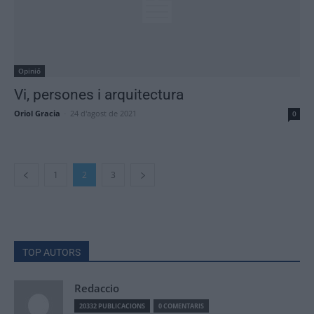
Opinió
Vi, persones i arquitectura
Oriol Gracia
-
24 d'agost de 2021
0
1
2
3
TOP AUTORS
Redaccio
20332 PUBLICACIONS
0 COMENTARIS