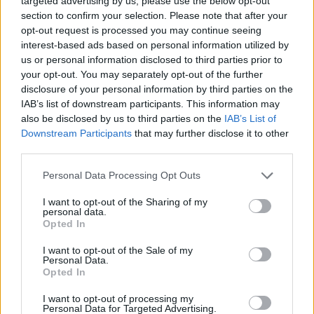
targeted advertising by us, please use the below opt-out
section to confirm your selection. Please note that after your
opt-out request is processed you may continue seeing
interest-based ads based on personal information utilized by
us or personal information disclosed to third parties prior to
your opt-out. You may separately opt-out of the further
disclosure of your personal information by third parties on the
IAB’s list of downstream participants. This information may
also be disclosed by us to third parties on the
IAB’s List of
Downstream Participants
that may further disclose it to other
Opinió
third parties.
Quan patim de façanisme
Personal Data Processing Opt Outs
Oriol Gracia
-
24 d'agost de 2021
0
I want to opt-out of the Sharing of my
personal data.
Opted In
I want to opt-out of the Sale of my
Personal Data.
Opted In
I want to opt-out of processing my
Personal Data for Targeted Advertising.