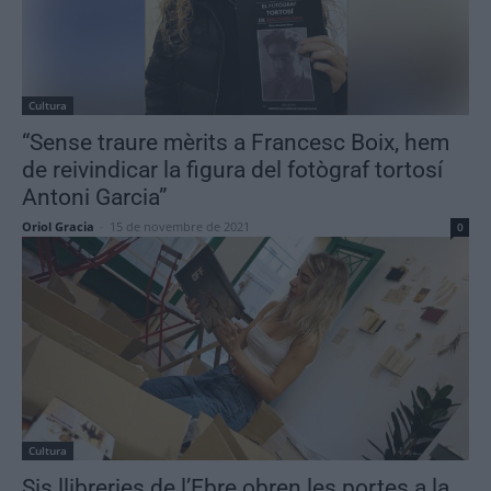
Cultura
“Sense traure mèrits a Francesc Boix, hem
de reivindicar la figura del fotògraf tortosí
Antoni Garcia”
Oriol Gracia
-
15 de novembre de 2021
0
Cultura
Sis llibreries de l’Ebre obren les portes a la